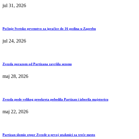
jul 31, 2026
Počinje Svetsko prvenstvo za igračice do 16 godina u Zagrebu
jul 24, 2026
Zvezda porazom od Partizana završila sezonu
maj 28, 2026
Zvezda posle velikog preokreta pobedila Partizan i izborila majstoricu
maj 22, 2026
Partizan slomio otpor Zvezde u prvoj utakmici za treće mesto