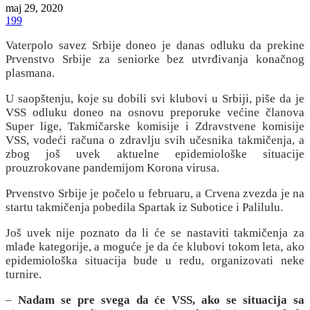
maj 29, 2020
199
Vaterpolo savez Srbije doneo je danas odluku da prekine
Prvenstvo Srbije za seniorke bez utvrđivanja konačnog
plasmana.
U saopštenju, koje su dobili svi klubovi u Srbiji, piše da je
VSS odluku doneo na osnovu preporuke većine članova
Super lige, Takmičarske komisije i Zdravstvene komisije
VSS, vodeći računa o zdravlju svih učesnika takmičenja, a
zbog još uvek aktuelne epidemiološke situacije
prouzrokovane pandemijom Korona virusa.
Prvenstvo Srbije je počelo u februaru, a Crvena zvezda je na
startu takmičenja pobedila Spartak iz Subotice i Palilulu.
Još uvek nije poznato da li će se nastaviti takmičenja za
mlađe kategorije, a moguće je da će klubovi tokom leta, ako
epidemiološka situacija bude u redu, organizovati neke
turnire.
–
Nadam se pre svega da će VSS, ako se situacija sa