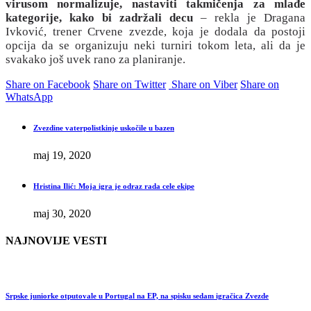
virusom normalizuje, nastaviti takmičenja za mlađe
kategorije, kako bi zadržali decu
– rekla je Dragana
Ivković, trener Crvene zvezde, koja je dodala da postoji
opcija da se organizuju neki turniri tokom leta, ali da je
svakako još uvek rano za planiranje.
Share on Facebook
Share on Twitter
Share on Viber
Share on
WhatsApp
Zvezdine vaterpolistkinje uskočile u bazen
maj 19, 2020
Hristina Ilić: Moja igra je odraz rada cele ekipe
maj 30, 2020
NAJNOVIJE VESTI
Srpske juniorke otputovale u Portugal na EP, na spisku sedam igračica Zvezde