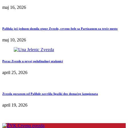
maj 16, 2026
Palilula još jednom slomila otpor Zvezde, crveno-bele sa Partizanom za treće mesto
maj 10, 2026
Poraz Zvezde u prvoj polufinalnoj utakmici
april 25, 2026
Zvezda porazom od Palilule završila ligaški deo domaćeg šampionata
april 19, 2026