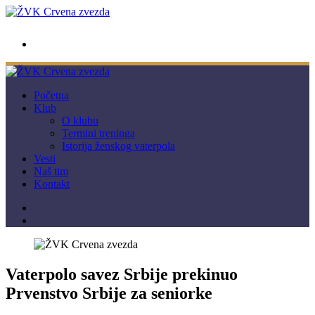
wwpc.redstar@gmail.com
Početna
Klub
O klubu
Termini treninga
Istorija ženskog vaterpola
Vesti
Naš tim
Kontakt
Vaterpolo savez Srbije prekinuo
Prvenstvo Srbije za seniorke