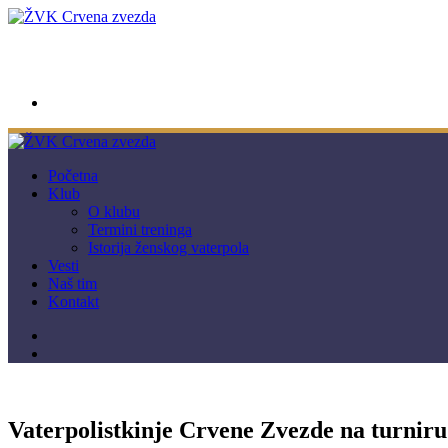
wwpc.redstar@gmail.com
Početna
Klub
O klubu
Termini treninga
Istorija ženskog vaterpola
Vesti
Naš tim
Kontakt
Vaterpolistkinje Crvene Zvezde na turnir