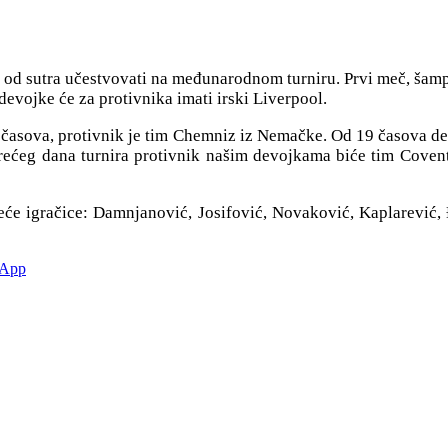
od sutra učestvovati na međunarodnom turniru. Prvi meč, šampion
devojke će za protivnika imati irski Liverpool.
5 časova, protivnik je tim Chemniz iz Nemačke. Od 19 časova d
Trećeg dana turnira protivnik našim devojkama biće tim Covent
deće igračice: Damnjanović, Josifović, Novaković, Kaplarević, 
sApp