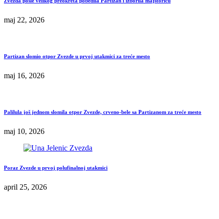
Zvezda posle velikog preokreta pobedila Partizan i izborila majstoricu
maj 22, 2026
Partizan slomio otpor Zvezde u prvoj utakmici za treće mesto
maj 16, 2026
Palilula još jednom slomila otpor Zvezde, crveno-bele sa Partizanom za treće mesto
maj 10, 2026
Poraz Zvezde u prvoj polufinalnoj utakmici
april 25, 2026