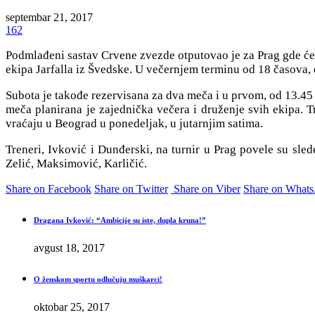
septembar 21, 2017
162
Podmlađeni sastav Crvene zvezde otputovao je za Prag gde će 
ekipa Jarfalla iz Švedske. U večernjem terminu od 18 časova, 
Subota je takođe rezervisana za dva meča i u prvom, od 13.4
meča planirana je zajednička večera i druženje svih ekipa. 
vraćaju u Beograd u ponedeljak, u jutarnjim satima.
Treneri, Ivković i Dunđerski, na turnir u Prag povele su sle
Zelić, Maksimović, Karličić.
Share on Facebook
Share on Twitter
Share on Viber
Share on What
Dragana Ivković: “Ambicije su iste, dupla kruna!”
avgust 18, 2017
O ženskom sportu odlučuju muškarci!
oktobar 25, 2017