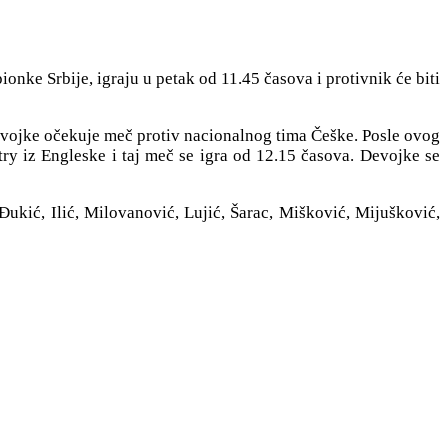
ke Srbije, igraju u petak od 11.45 časova i protivnik će biti
evojke očekuje meč protiv nacionalnog tima Češke. Posle ovog
ry iz Engleske i taj meč se igra od 12.15 časova. Devojke se
Đukić, Ilić, Milovanović, Lujić, Šarac, Mišković, Mijušković,