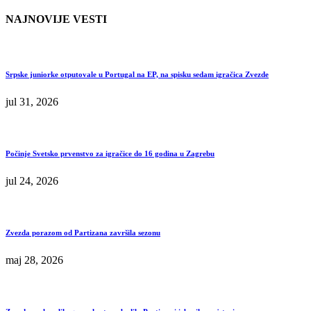
NAJNOVIJE VESTI
Srpske juniorke otputovale u Portugal na EP, na spisku sedam igračica Zvezde
jul 31, 2026
Počinje Svetsko prvenstvo za igračice do 16 godina u Zagrebu
jul 24, 2026
Zvezda porazom od Partizana završila sezonu
maj 28, 2026