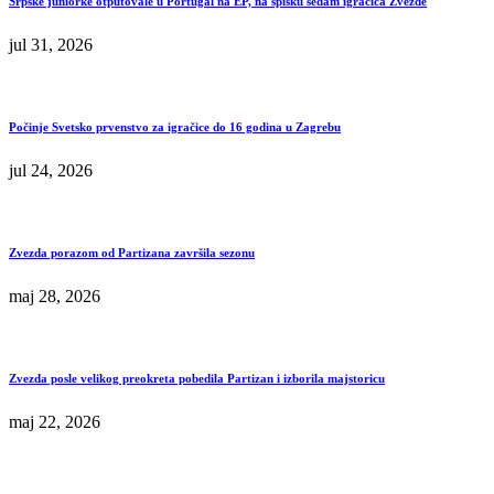
Srpske juniorke otputovale u Portugal na EP, na spisku sedam igračica Zvezde
jul 31, 2026
Počinje Svetsko prvenstvo za igračice do 16 godina u Zagrebu
jul 24, 2026
Zvezda porazom od Partizana završila sezonu
maj 28, 2026
Zvezda posle velikog preokreta pobedila Partizan i izborila majstoricu
maj 22, 2026