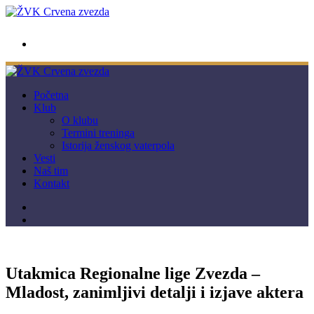
wwpc.redstar@gmail.com
Početna
Klub
O klubu
Termini treninga
Istorija ženskog vaterpola
Vesti
Naš tim
Kontakt
Utakmica Regionalne lige Zvezda –
Mladost, zanimljivi detalji i izjave aktera