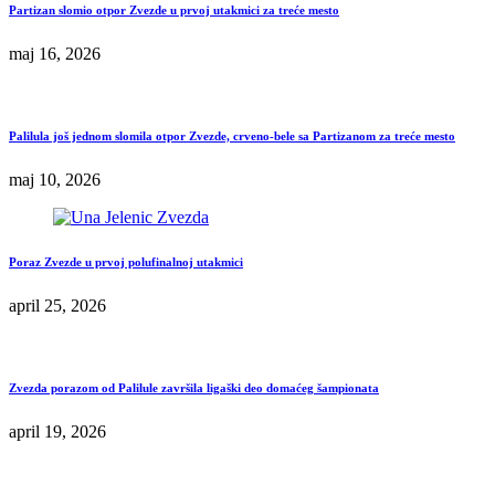
Partizan slomio otpor Zvezde u prvoj utakmici za treće mesto
maj 16, 2026
Palilula još jednom slomila otpor Zvezde, crveno-bele sa Partizanom za treće mesto
maj 10, 2026
Poraz Zvezde u prvoj polufinalnoj utakmici
april 25, 2026
Zvezda porazom od Palilule završila ligaški deo domaćeg šampionata
april 19, 2026