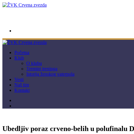
wwpc.redstar@gmail.com
Početna
Klub
O klubu
Termini treninga
Istorija ženskog vaterpola
Vesti
Naš tim
Kontakt
Ubedljiv poraz crveno-belih u polufinalu D