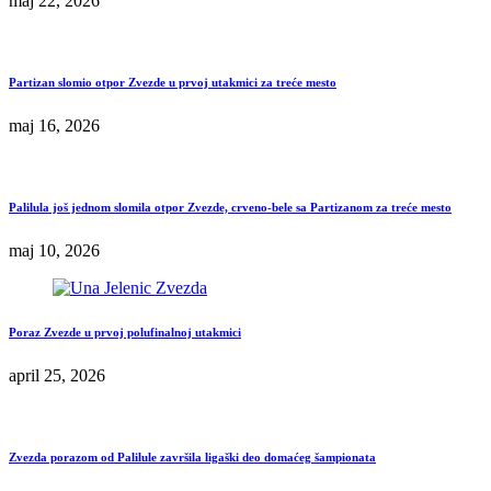
maj 22, 2026
Partizan slomio otpor Zvezde u prvoj utakmici za treće mesto
maj 16, 2026
Palilula još jednom slomila otpor Zvezde, crveno-bele sa Partizanom za treće mesto
maj 10, 2026
Poraz Zvezde u prvoj polufinalnoj utakmici
april 25, 2026
Zvezda porazom od Palilule završila ligaški deo domaćeg šampionata