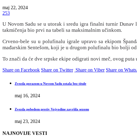
maj 22, 2024
253
U Novom Sadu se u utorak i sredu igra finalni turnir Dunav 
takmičenja bio prvi na tabeli sa maksimalnim učinkom.
Crveno-bele su u polufinalu igrale upravo sa ekipom Špandaua
mađarskim Sentešom, koji je u drugom polufinalu bio bolji od
To znači da će dve srpske ekipe odigrati novi meč, ovog puta u
Share on Facebook
Share on Twitter
Share on Viber
Share on What
Zvezda porazom u Novom Sadu ostala bez titule
maj 16, 2024
Zvezda pobedom protiv Vojvodine završila sezonu
maj 23, 2024
NAJNOVIJE VESTI