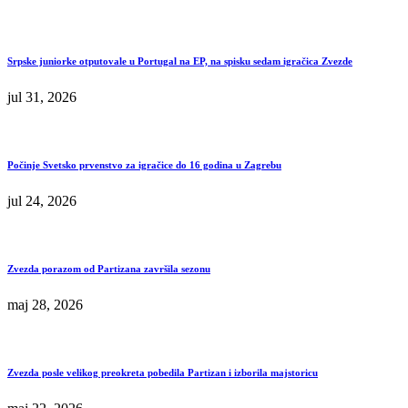
Srpske juniorke otputovale u Portugal na EP, na spisku sedam igračica Zvezde
jul 31, 2026
Počinje Svetsko prvenstvo za igračice do 16 godina u Zagrebu
jul 24, 2026
Zvezda porazom od Partizana završila sezonu
maj 28, 2026
Zvezda posle velikog preokreta pobedila Partizan i izborila majstoricu