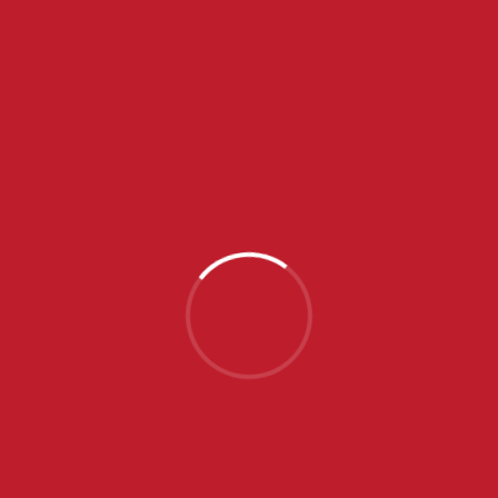
NAJNOVIJE VESTI
SRPSKE JUNIORKE OTPUTOVALE U PORTUGAL NA
EP, NA SPISKU SEDAM IGRAČICA ZVEZDE
JUL 31, 2026