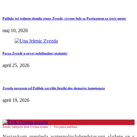
Palilula još jednom slomila otpor Zvezde, crveno-bele sa Partizanom za treće mesto
maj 10, 2026
Poraz Zvezde u prvoj polufinalnoj utakmici
april 25, 2026
Zvezda porazom od Palilule završila ligaški deo domaćeg šampionata
april 19, 2026
Ženski vaterpolo klub Crvena zvezda | Sva prava zadržana.
Nastavkom pregleda waterpoloclubredstar.org slažete se s