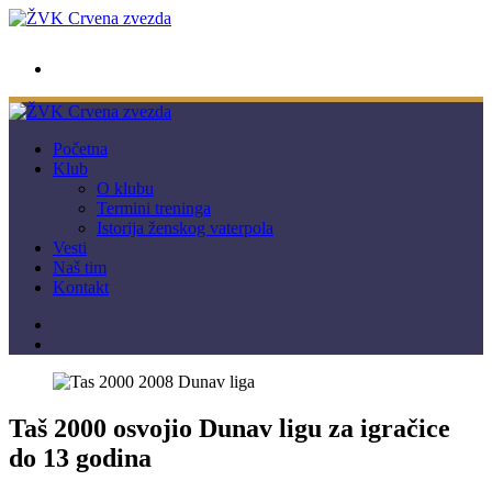
wwpc.redstar@gmail.com
Početna
Klub
O klubu
Termini treninga
Istorija ženskog vaterpola
Vesti
Naš tim
Kontakt
Taš 2000 osvojio Dunav ligu za igračice
do 13 godina