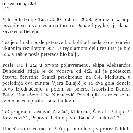
septembar 5, 2021
217
Vaterpolistkinje Taša 2000 rođene 2008. godine i kasnije
osvojile su prvo mesto na turniru Dunav lige, koji je danas
završen u Bečeju.
Taš je u finalu posle peteraca bio bolji od mađarskog Senteša
ukupnim rezultatom 9:7. U regularnom delu rezultat je bio
6:6, a Taš je posle peteraca bio bolji.
Posle 1:1 i 2:2 u prvom poluvremenu, ekipa Aleksandre
Dunđerski stigla je do vođstva od 4:2, ali je početkom
četvrte četvrtine Senteš preokrenuo na 6:4. Međutim, u
poslednja dva minuta Vjera Bulajić je sa dva gola donela
novo izjednačenje, a potom su peterce iskoristile Danica
Balać, Hana Ševo i Iva Kovačević. Pored njih u strelce se na
ovom meču upisala i Jana Janković.
Taš je igrao u sastavu: Zavišić, Klikovac, Ševo 1, Bulajić 2,
Kovačević 2, Popović, Petronijević, Balać 2, Janković 2.
U meču za treće mesto Bečej je bio ubedljiv protiv Palilule