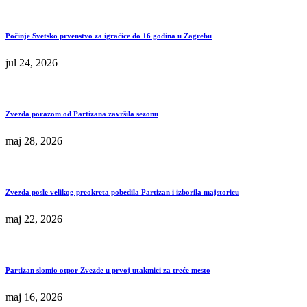
Počinje Svetsko prvenstvo za igračice do 16 godina u Zagrebu
jul 24, 2026
Zvezda porazom od Partizana završila sezonu
maj 28, 2026
Zvezda posle velikog preokreta pobedila Partizan i izborila majstoricu
maj 22, 2026
Partizan slomio otpor Zvezde u prvoj utakmici za treće mesto
maj 16, 2026