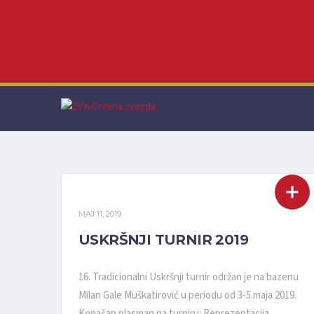
MAJ 11, 2019
USKRŠNJI TURNIR 2019
16. Tradicionalni Uskršnji turnir održan je na bazenu
Milan Gale Muškatirović u periodu od 3-5.maja 2019.
Konačan plasman na turniru: Reprezentacija