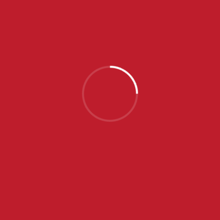
NAJNOVIJE VESTI
SRPSKE JUNIORKE OTPUTOVALE U PORTUGAL NA
EP, NA SPISKU SEDAM IGRAČICA ZVEZDE
JUL 31, 2026
POČINJE SVETSKO PRVENSTVO ZA IGRAČICE DO 16
GODINA U ZAGREBU
JUL 24, 2026
ZVEZDA PORAZOM OD PARTIZANA ZAVRŠILA
SEZONU
MAJ 28, 2026