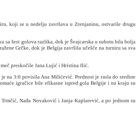
ru, koji se u nedelju završava u Zrenjaninu, ostvarile drugu
ku sa šest golova razlika, dok je Švajcarska u subotu bila bolja
ražene Grčke, dok je Belgija završila učešće na turniru sa sva
meč preskočile Jana Lujić i Hristina Ilić.
je na 3:0 povisila Ana Milićević. Prednost je rasla do sredine
 domaće igračice bile efikasne ispred gola Belgije i na kraju su
ra Trmčić, Nađa Novaković i Janja Kaplarević, a po jednom su