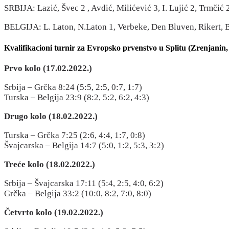
SRBIJA: Lazić, Švec 2 , Avdić, Milićević 3, I. Lujić 2, Trmčić
BELGIJA: L. Laton, N.Laton 1, Verbeke, Den Bluven, Rikert, B
Kvalifikacioni turnir za Evropsko prvenstvo u Splitu (Zrenjanin, 
Prvo kolo (17.02.2022.)
Srbija – Grčka 8:24 (5:5, 2:5, 0:7, 1:7)
Turska – Belgija 23:9 (8:2, 5:2, 6:2, 4:3)
Drugo kolo (18.02.2022.)
Turska – Grčka 7:25 (2:6, 4:4, 1:7, 0:8)
Švajcarska – Belgija 14:7 (5:0, 1:2, 5:3, 3:2)
Treće kolo (18.02.2022.)
Srbija – Švajcarska 17:11 (5:4, 2:5, 4:0, 6:2)
Grčka – Belgija 33:2 (10:0, 8:2, 7:0, 8:0)
Četvrto kolo (19.02.2022.)