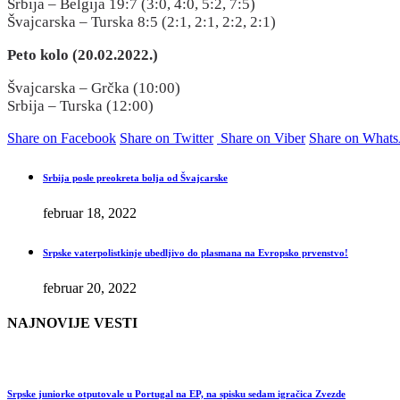
Srbija – Belgija 19:7 (3:0, 4:0, 5:2, 7:5)
Švajcarska – Turska 8:5 (2:1, 2:1, 2:2, 2:1)
Peto kolo (20.02.2022.)
Švajcarska – Grčka (10:00)
Srbija – Turska (12:00)
Share on Facebook
Share on Twitter
Share on Viber
Share on What
Srbija posle preokreta bolja od Švajcarske
februar 18, 2022
Srpske vaterpolistkinje ubedljivo do plasmana na Evropsko prvenstvo!
februar 20, 2022
NAJNOVIJE VESTI
Srpske juniorke otputovale u Portugal na EP, na spisku sedam igračica Zvezde