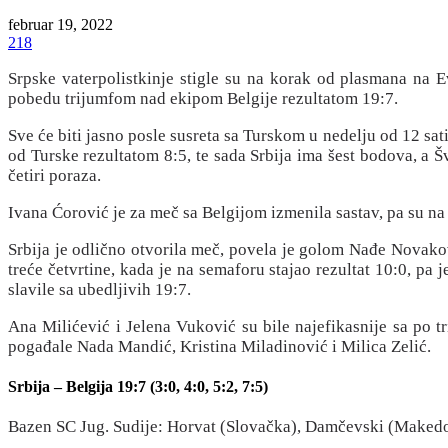
februar 19, 2022
218
Srpske vaterpolistkinje stigle su na korak od plasmana na E
pobedu trijumfom nad ekipom Belgije rezultatom 19:7.
Sve će biti jasno posle susreta sa Turskom u nedelju od 12 sati
od Turske rezultatom 8:5, te sada Srbija ima šest bodova, a Š
četiri poraza.
Ivana Ćorović je za meč sa Belgijom izmenila sastav, pa su na t
Srbija je odlično otvorila meč, povela je golom Nađe Novakovi
treće četvrtine, kada je na semaforu stajao rezultat 10:0, pa j
slavile sa ubedljivih 19:7.
Ana Milićević i Jelena Vuković su bile najefikasnije sa po 
pogađale Nada Mandić, Kristina Miladinović i Milica Zelić.
Srbija – Belgija 19:7 (3:0, 4:0, 5:2, 7:5)
Bazen SC Jug. Sudije: Horvat (Slovačka), Damčevski (Makedonij