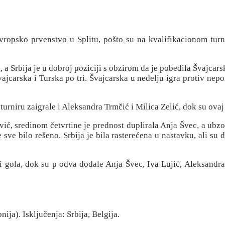
vropsko prvenstvo u Splitu, pošto su na kvalifikacionom turni
, a Srbija je u dobroj poziciji s obzirom da je pobedila Švajcars
vajcarska i Turska po tri. Švajcarska u nedelju igra protiv nepo
urniru zaigrale i Aleksandra Trmčić i Milica Zelić, dok su ovaj 
ć, sredinom četvrtine je prednost duplirala Anja Švec, a ubzo 
e sve bilo rešeno. Srbija je bila rasterećena u nastavku, ali su
tri gola, dok su p odva dodale Anja Švec, Iva Lujić, Aleksand
a). Isključenja: Srbija, Belgija.