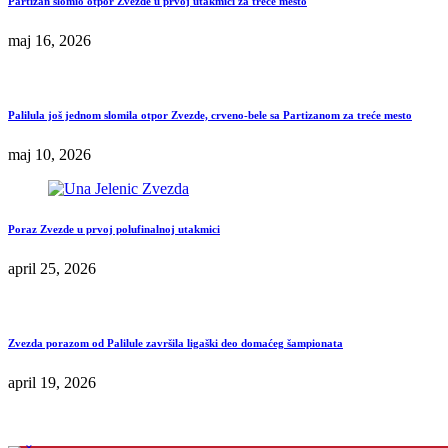
Partizan slomio otpor Zvezde u prvoj utakmici za treće mesto
maj 16, 2026
Palilula još jednom slomila otpor Zvezde, crveno-bele sa Partizanom za treće mesto
maj 10, 2026
Poraz Zvezde u prvoj polufinalnoj utakmici
april 25, 2026
Zvezda porazom od Palilule završila ligaški deo domaćeg šampionata
april 19, 2026