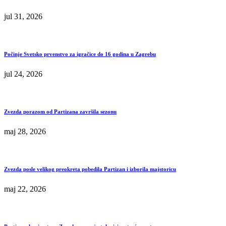
jul 31, 2026
Počinje Svetsko prvenstvo za igračice do 16 godina u Zagrebu
jul 24, 2026
Zvezda porazom od Partizana završila sezonu
maj 28, 2026
Zvezda posle velikog preokreta pobedila Partizan i izborila majstoricu
maj 22, 2026