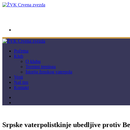
wwpc.redstar@gmail.com
Početna
Klub
O klubu
Termini treninga
Istorija ženskog vaterpola
Vesti
Naš tim
Kontakt
Srpske vaterpolistkinje ubedljive protiv Be