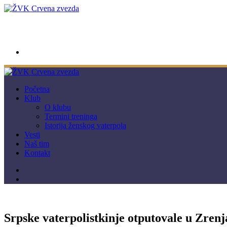
wwpc.redstar@gmail.com
Početna
Klub
O klubu
Termini treninga
Istorija ženskog vaterpola
Vesti
Naš tim
Kontakt
Srpske vaterpolistkinje otputovale u Zrenj