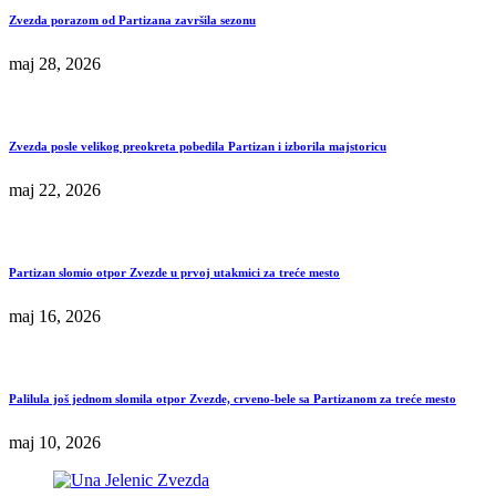
Zvezda porazom od Partizana završila sezonu
maj 28, 2026
Zvezda posle velikog preokreta pobedila Partizan i izborila majstoricu
maj 22, 2026
Partizan slomio otpor Zvezde u prvoj utakmici za treće mesto
maj 16, 2026
Palilula još jednom slomila otpor Zvezde, crveno-bele sa Partizanom za treće mesto
maj 10, 2026