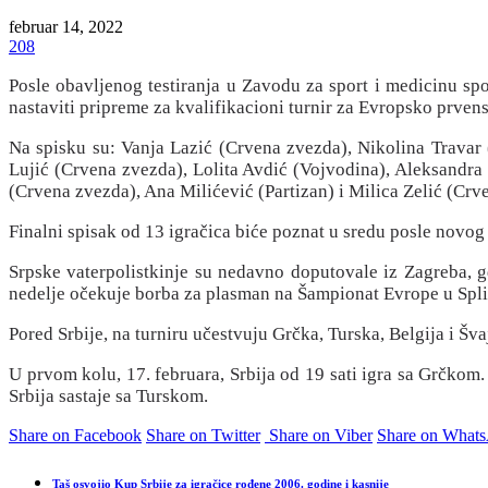
februar 14, 2022
208
Posle obavljenog testiranja u Zavodu za sport i medicinu sp
nastaviti pripreme za kvalifikacioni turnir za Evropsko prvenst
Na spisku su: Vanja Lazić (Crvena zvezda), Nikolina Travar 
Lujić (Crvena zvezda), Lolita Avdić (Vojvodina), Aleksandra 
(Crvena zvezda), Ana Milićević (Partizan) i Milica Zelić (Crv
Finalni spisak od 13 igračica biće poznat u sredu posle novog 
Srpske vaterpolistkinje su nedavno doputovale iz Zagreba, g
nedelje očekuje borba za plasman na Šampionat Evrope u Spli
Pored Srbije, na turniru učestvuju Grčka, Turska, Belgija i Šva
U prvom kolu, 17. februara, Srbija od 19 sati igra sa Grčkom. 
Srbija sastaje sa Turskom.
Share on Facebook
Share on Twitter
Share on Viber
Share on What
Taš osvojio Kup Srbije za igračice rođene 2006. godine i kasnije