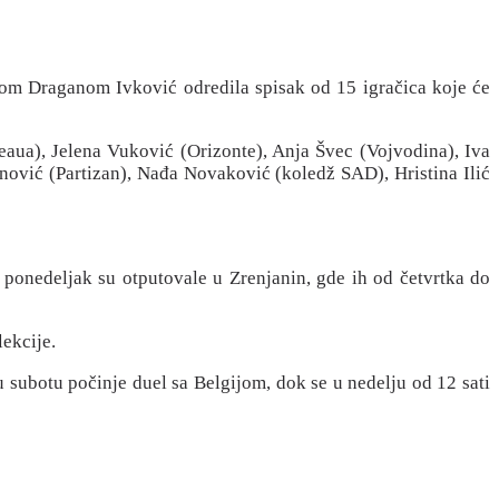
rkom Draganom Ivković odredila spisak od 15 igračica koje će
eaua), Jelena Vuković (Orizonte), Anja Švec (Vojvodina), Iva
inović (Partizan), Nađa Novaković (koledž SAD), Hristina Ilić
 ponedeljak su otputovale u Zrenjanin, gde ih od četvrtka do
lekcije.
 u subotu počinje duel sa Belgijom, dok se u nedelju od 12 sati