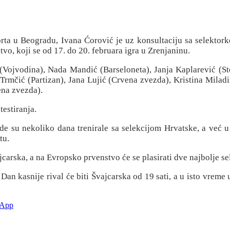
orta u Beogradu, Ivana Ćorović je uz konsultaciju sa selekto
vo, koji se od 17. do 20. februara igra u Zrenjaninu.
(Vojvodina), Nada Mandić (Barseloneta), Janja Kaplarević (St
Trmčić (Partizan), Jana Lujić (Crvena zvezda), Kristina Milad
ena zvezda).
testiranja.
de su nekoliko dana trenirale sa selekcijom Hrvatske, a već u
tu.
jcarska, a na Evropsko prvenstvo će se plasirati dve najbolje se
Dan kasnije rival će biti Švajcarska od 19 sati, a u isto vreme
sApp