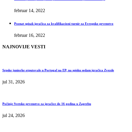
februar 14, 2022
Poznat spisak igračica za kvalifikacioni turnir za Evropsko prvenstvo
februar 16, 2022
NAJNOVIJE VESTI
Srpske juniorke otputovale u Portugal na EP, na spisku sedam igračica Zvezde
jul 31, 2026
Počinje Svetsko prvenstvo za igračice do 16 godina u Zagrebu
jul 24, 2026