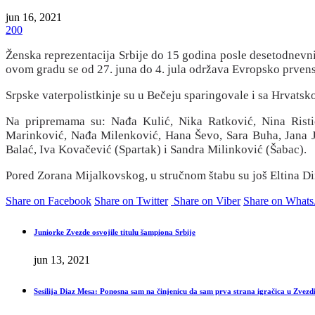
jun 16, 2021
200
Ženska reprezentacija Srbije do 15 godina posle desetodnevni
ovom gradu se od 27. juna do 4. jula održava Evropsko prvenst
Srpske vaterpolistkinje su u Bečeju sparingovale i sa Hrvats
Na pripremama su: Nađa Kulić, Nika Ratković, Nina Ristić
Marinković, Nađa Milenković, Hana Ševo, Sara Buha, Jana J
Balać, Iva Kovačević (Spartak) i Sandra Milinković (Šabac).
Pored Zorana Mijalkovskog, u stručnom štabu su još Eltina Di
Share on Facebook
Share on Twitter
Share on Viber
Share on What
Juniorke Zvezde osvojile titulu šampiona Srbije
jun 13, 2021
Sesilija Diaz Mesa: Ponosna sam na činjenicu da sam prva strana igračica u Zvezd