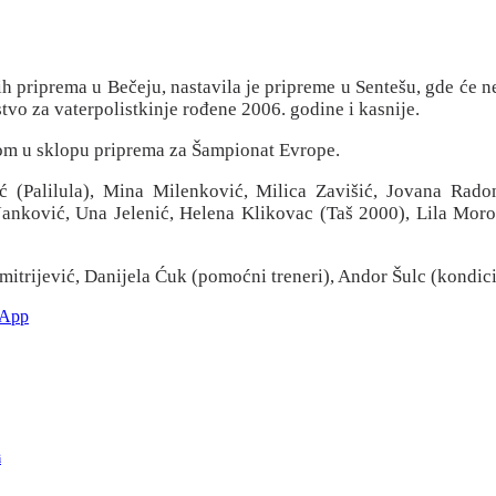
h priprema u Bečeju, nastavila je pripreme u Sentešu, gde će 
vo za vaterpolistkinje rođene 2006. godine i kasnije.
kom u sklopu priprema za Šampionat Evrope.
 (Palilula), Mina Milenković, Milica Zavišić, Jovana Rado
anković, Una Jelenić, Helena Klikovac (Taš 2000), Lila Moro,
mitrijević, Danijela Ćuk (pomoćni treneri), Andor Šulc (kondici
sApp
i