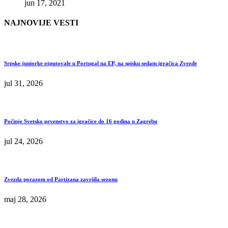
jun 17, 2021
NAJNOVIJE VESTI
Srpske juniorke otputovale u Portugal na EP, na spisku sedam igračica Zvezde
jul 31, 2026
Počinje Svetsko prvenstvo za igračice do 16 godina u Zagrebu
jul 24, 2026
Zvezda porazom od Partizana završila sezonu
maj 28, 2026