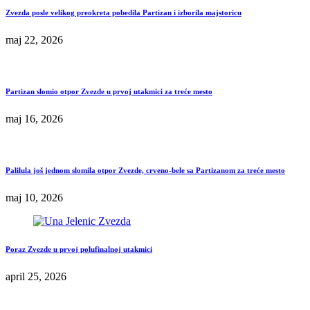
Zvezda posle velikog preokreta pobedila Partizan i izborila majstoricu
maj 22, 2026
Partizan slomio otpor Zvezde u prvoj utakmici za treće mesto
maj 16, 2026
Palilula još jednom slomila otpor Zvezde, crveno-bele sa Partizanom za treće mesto
maj 10, 2026
Poraz Zvezde u prvoj polufinalnoj utakmici
april 25, 2026