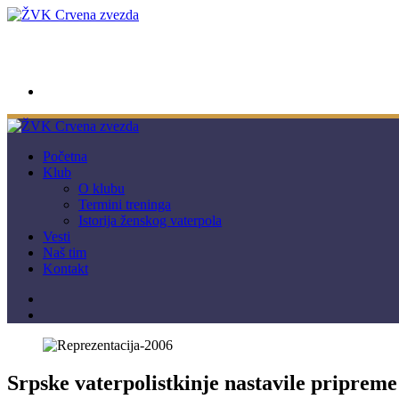
wwpc.redstar@gmail.com
Početna
Klub
O klubu
Termini treninga
Istorija ženskog vaterpola
Vesti
Naš tim
Kontakt
Srpske vaterpolistkinje nastavile priprem