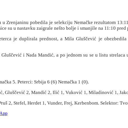
u u Zrenjaninu pobedila je selekciju Nemačke rezultatom 13:11 
ce su u nastavku zaigrale nešto bolje i smanjile na 11:10 pred 
eterca je duplirala prednost, a Mila Gluščević je obezbedila 
e Gluščević i Nada Mandić, a po jednom su se u listu strelaca u
mačka 5. Peterci: Srbija 6 (6) Nemačka 1 (0).
ć, Gluščević 2, Mandić 2, Ilić 1, Vuković 1, Miladinović 1, Jako
uš 2, Stefel, Herdet 1, Vunder, Frej, Kerbenbom. Selektor: Tvo
sApp