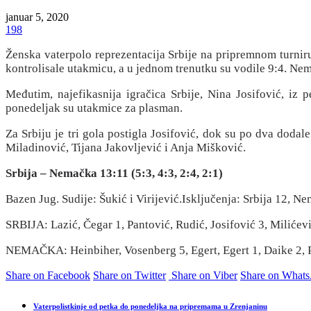
januar 5, 2020
198
Ženska vaterpolo reprezentacija Srbije na pripremnom turnir
kontrolisale utakmicu, a u jednom trenutku su vodile 9:4. Nemi
Međutim, najefikasnija igračica Srbije, Nina Josifović, iz p
ponedeljak su utakmice za plasman.
Za Srbiju je tri gola postigla Josifović, dok su po dva dodal
Miladinović, Tijana Jakovljević i Anja Mišković.
S
rbija – Nemačka 13:11 (5:3, 4:3, 2:4, 2:1)
Bazen Jug. Sudije: Šukić i Virijević.Isključenja: Srbija 12, Ne
SRBIJA: Lazić, Čegar 1, Pantović, Rudić, Josifović 3, Milićevi
NEMAČKA: Heinbiher, Vosenberg 5, Egert, Egert 1, Daike 2, Pr
Share on Facebook
Share on Twitter
Share on Viber
Share on What
Vaterpolistkinje od petka do ponedeljka na pripremama u Zrenjaninu