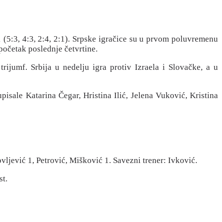
(5:3, 4:3, 2:4, 2:1). Srpske igračice su u prvom poluvremenu
početak poslednje četvrtine.
trijumf. Srbija u nedelju igra protiv Izraela i Slovačke, a u
pisale Katarina Čegar, Hristina Ilić, Jelena Vuković, Kristina
vljević 1, Petrović, Mišković 1. Savezni trener: Ivković.
st.