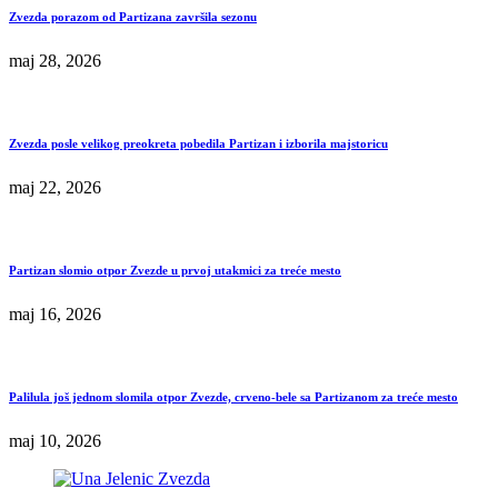
Zvezda porazom od Partizana završila sezonu
maj 28, 2026
Zvezda posle velikog preokreta pobedila Partizan i izborila majstoricu
maj 22, 2026
Partizan slomio otpor Zvezde u prvoj utakmici za treće mesto
maj 16, 2026
Palilula još jednom slomila otpor Zvezde, crveno-bele sa Partizanom za treće mesto
maj 10, 2026