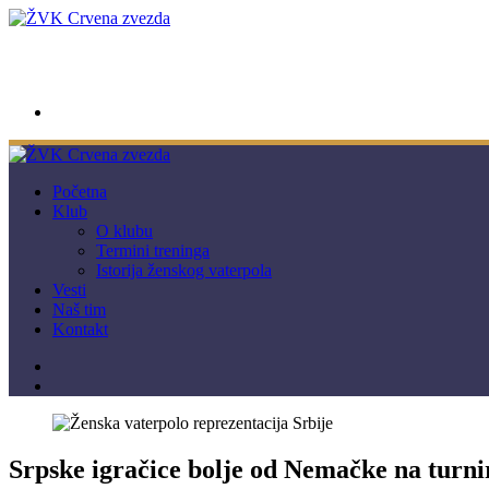
wwpc.redstar@gmail.com
Početna
Klub
O klubu
Termini treninga
Istorija ženskog vaterpola
Vesti
Naš tim
Kontakt
Srpske igračice bolje od Nemačke na turn