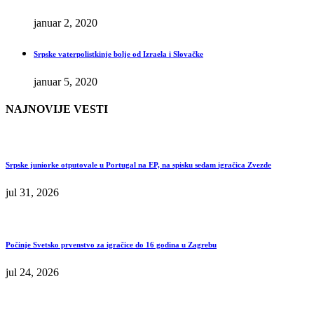
januar 2, 2020
Srpske vaterpolistkinje bolje od Izraela i Slovačke
januar 5, 2020
NAJNOVIJE VESTI
Srpske juniorke otputovale u Portugal na EP, na spisku sedam igračica Zvezde
jul 31, 2026
Počinje Svetsko prvenstvo za igračice do 16 godina u Zagrebu
jul 24, 2026