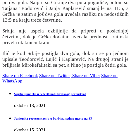
po dva gola. Najpre su Grkinje dva puta pogodiče, potom su
Tatjana Teodorović i Janja Kaplarević smanjile na 11:5, a
Grčka je zatim s još dva gola uvećala razliku na nedostižnih
13:5 na kraju treće četvrtine.
Srbija nije uspela ozbiljnije da pripreti u poslednjoj
četvrtini, dok je Grčka dodatno uvećala prednost i rutinski
privela utakmicu kraju.
Ilić je kod Srbije postigla dva gola, dok su se po jednom
upisale Teodorović, Lujić i Kaplarević. Na drugoj strani je
briljirala Mirokefalitaki sa pet, a Nino je postigla četiri gola.
Share on Facebook
Share on Twitter
Share on Viber
Share on
WhatsApp
Srpske juniorke u četvrtfinalu Svetskog prvenstva!
oktobar 13, 2021
Juniorska reprezentacija u borbi za sedmo mesto na SP
oktobar 15, 2021