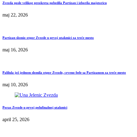
Zvezda posle velikog preokreta pobedila Partizan i izborila majstoricu
maj 22, 2026
Partizan slomio otpor Zvezde u prvoj utakmici za treće mesto
maj 16, 2026
Palilula još jednom slomila otpor Zvezde, crveno-bele sa Partizanom za treće mesto
maj 10, 2026
Poraz Zvezde u prvoj polufinalnoj utakmici
april 25, 2026