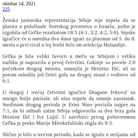
oktobar 14, 2021
225
Ženska juniorska reprezentacija Srbije nije uspela da se
plasira u polufinale Svetskog prvenstva u Izraelu, pošto je
izgubila od Grčke rezultatom 18:5 (6:1, 3:2, 4:2, 5:0). Srpske
igračice će u naredna dva dana igrati za plasman od 5. do 8.
mesta a prvi rival u toj borbi biće im selekcija Holandije.
Grčka je bila veliki favorit u meču sa Srbijom i veliku
razliku je napravila u prvoj četvrtini. Grkinje su povele 2:0
početkom drugog minuta, smanjila je Hristina Ilić, ali su
potom usledila još četiri gola na drugoj strani i vođstvo od
6:1.
U drugoj i trećoj četvrtini igračice Dragane Ivković su
mnogo bolje parirale, ali nisu uspele da smanje zaostatak.
Sredinom drugog perioda je Erini Nino povisila najpre na
7:1, da bi odmah zatim Srbija odgovorila sa dva brza gola
Hristine Ilić i Ive Lujić. U završnici prvog poluvremena
Grčka je preko Marije Mirokefalitaki stigla do 9:3.
Slično je bilo u trećem periodu, kada se igralo u serijama od