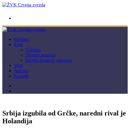
wwpc.redstar@gmail.com
Početna
Klub
O klubu
Termini treninga
Istorija ženskog vaterpola
Vesti
Naš tim
Kontakt
Srbija izgubila od Grčke, naredni rival je
Holandija