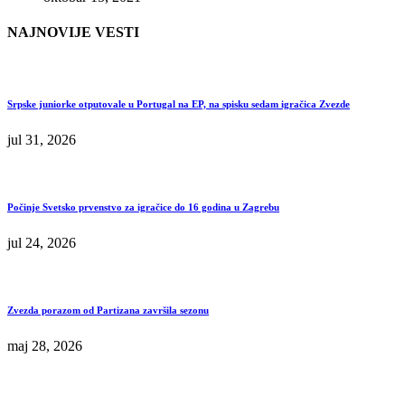
NAJNOVIJE VESTI
Srpske juniorke otputovale u Portugal na EP, na spisku sedam igračica Zvezde
jul 31, 2026
Počinje Svetsko prvenstvo za igračice do 16 godina u Zagrebu
jul 24, 2026
Zvezda porazom od Partizana završila sezonu
maj 28, 2026