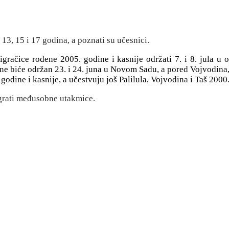
o 13, 15 i 17 godina, a poznati su učesnici.
a igračice rođene 2005. godine i kasnije održati 7. i 8. jula 
ine biće održan 23. i 24. juna u Novom Sadu, a pored Vojvodina, 
godine i kasnije, a učestvuju još Palilula, Vojvodina i Taš 2000
igrati međusobne utakmice.