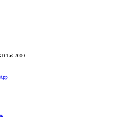
VKD Taš 2000
sApp
je