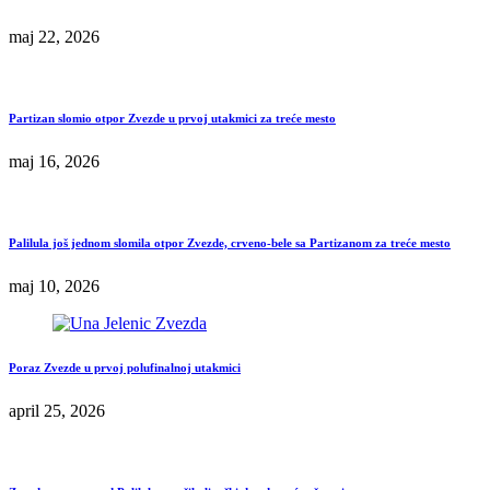
maj 22, 2026
Partizan slomio otpor Zvezde u prvoj utakmici za treće mesto
maj 16, 2026
Palilula još jednom slomila otpor Zvezde, crveno-bele sa Partizanom za treće mesto
maj 10, 2026
Poraz Zvezde u prvoj polufinalnoj utakmici
april 25, 2026