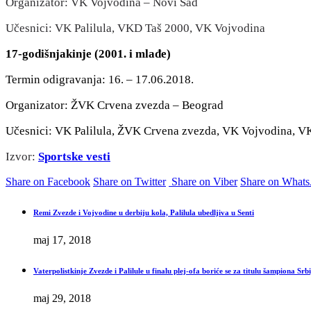
Organizator: VK Vojvodina – Novi Sad
Učesnici: VK Palilula, VKD Taš 2000, VK Vojvodina
17-godišnjakinje (2001. i mlađe)
Termin odigravanja: 16. – 17.06.2018.
Organizator: ŽVK Crvena zvezda – Beograd
Učesnici: VK Palilula, ŽVK Crvena zvezda, VK Vojvodina, 
Izvor:
Sportske vesti
Share on Facebook
Share on Twitter
Share on Viber
Share on What
Remi Zvezde i Vojvodine u derbiju kola, Palilula ubedljiva u Senti
maj 17, 2018
Vaterpolistkinje Zvezde i Palilule u finalu plej-ofa boriće se za titulu šampiona Srbi
maj 29, 2018