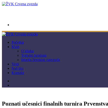
wwpc.redstar@gmail.com
Početna
Klub
O klubu
Termini treninga
Istorija ženskog vaterpola
Vesti
Naš tim
Kontakt
Poznati učesnici finalnih turnira Prvenstva