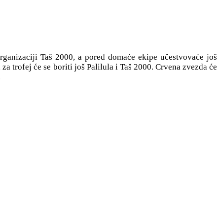
u organizaciji Taš 2000, a pored domaće ekipe učestvovaće još
za trofej će se boriti još Palilula i Taš 2000. Crvena zvezda će
.