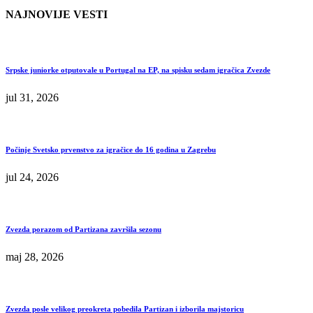
NAJNOVIJE VESTI
Srpske juniorke otputovale u Portugal na EP, na spisku sedam igračica Zvezde
jul 31, 2026
Počinje Svetsko prvenstvo za igračice do 16 godina u Zagrebu
jul 24, 2026
Zvezda porazom od Partizana završila sezonu
maj 28, 2026
Zvezda posle velikog preokreta pobedila Partizan i izborila majstoricu