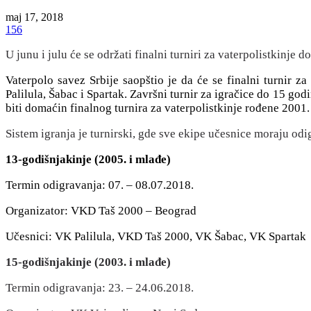
maj 17, 2018
156
U junu i julu će se održati finalni turniri za vaterpolistkinje d
Vaterpolo savez Srbije saopštio je da će se finalni turnir z
Palilula, Šabac i Spartak. Završni turnir za igračice do 15 god
biti domaćin finalnog turnira za vaterpolistkinje rođene 2001. 
Sistem igranja je turnirski, gde sve ekipe učesnice moraju od
13-godišnjakinje (2005. i mlađe)
Termin odigravanja: 07. – 08.07.2018.
Organizator: VKD Taš 2000 – Beograd
Učesnici: VK Palilula, VKD Taš 2000, VK Šabac, VK Spartak
15-godišnjakinje (2003. i mlađe)
Termin odigravanja: 23. – 24.06.2018.