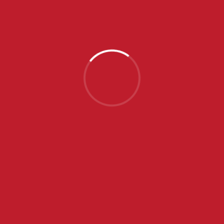
Domaćini i termini trećeg, četvrtog i petog turnira,
kao i fajnal-siksa, biće naknadno određeni.
NAJNOVIJE VESTI