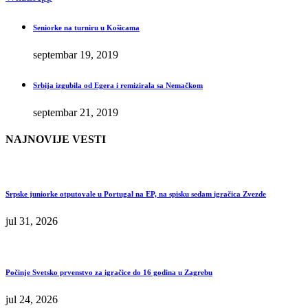
Seniorke na turniru u Košicama
septembar 19, 2019
Srbija izgubila od Egera i remizirala sa Nemačkom
septembar 21, 2019
NAJNOVIJE VESTI
Srpske juniorke otputovale u Portugal na EP, na spisku sedam igračica Zvezde
jul 31, 2026
Počinje Svetsko prvenstvo za igračice do 16 godina u Zagrebu
jul 24, 2026