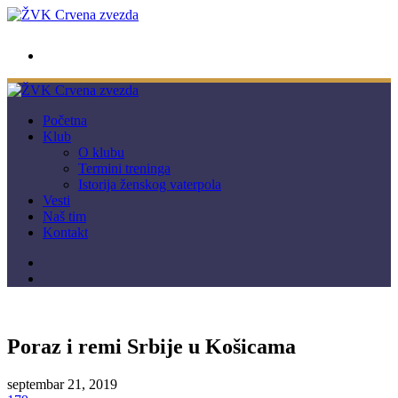
wwpc.redstar@gmail.com
Početna
Klub
O klubu
Termini treninga
Istorija ženskog vaterpola
Vesti
Naš tim
Kontakt
Poraz i remi Srbije u Košicama
septembar 21, 2019