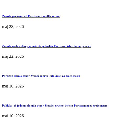
Zvezda porazom od Partizana završila sezonu
maj 28, 2026
Zvezda posle velikog preokreta pobedila Partizan i izborila majstoricu
maj 22, 2026
Partizan slomio otpor Zvezde u prvoj utakmici za treće mesto
maj 16, 2026
Palilula još jednom slomila otpor Zvezde, crveno-bele sa Partizanom za treće mesto
maj 10, 2026