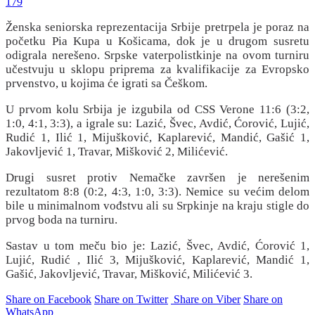
179
Ženska seniorska reprezentacija Srbije pretrpela je poraz na
početku Pia Kupa u Košicama, dok je u drugom susretu
odigrala nerešeno. Srpske vaterpolistkinje na ovom turniru
učestvuju u sklopu priprema za kvalifikacije za Evropsko
prvenstvo, u kojima će igrati sa Češkom.
U prvom kolu Srbija je izgubila od CSS Verone 11:6 (3:2,
1:0, 4:1, 3:3), a igrale su: Lazić, Švec, Avdić, Ćorović, Lujić,
Rudić 1, Ilić 1, Mijušković, Kaplarević, Mandić, Gašić 1,
Jakovljević 1, Travar, Mišković 2, Milićević.
Drugi susret protiv Nemačke završen je nerešenim
rezultatom 8:8 (0:2, 4:3, 1:0, 3:3). Nemice su većim delom
bile u minimalnom vođstvu ali su Srpkinje na kraju stigle do
prvog boda na turniru.
Sastav u tom meču bio je: Lazić, Švec, Avdić, Ćorović 1,
Lujić, Rudić , Ilić 3, Mijušković, Kaplarević, Mandić 1,
Gašić, Jakovljević, Travar, Mišković, Milićević 3.
Share on Facebook
Share on Twitter
Share on Viber
Share on
WhatsApp