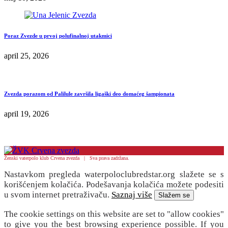
Poraz Zvezde u prvoj polufinalnoj utakmici
april 25, 2026
Zvezda porazom od Palilule završila ligaški deo domaćeg šampionata
april 19, 2026
Ženski vaterpolo klub Crvena zvezda | Sva prava zadržana.
Nastavkom pregleda waterpoloclubredstar.org slažete se s
korišćenjem kolačića. Podešavanja kolačića možete podesiti
u svom internet pretraživaču.
Saznaj više
Slažem se
The cookie settings on this website are set to "allow cookies"
to give you the best browsing experience possible. If you