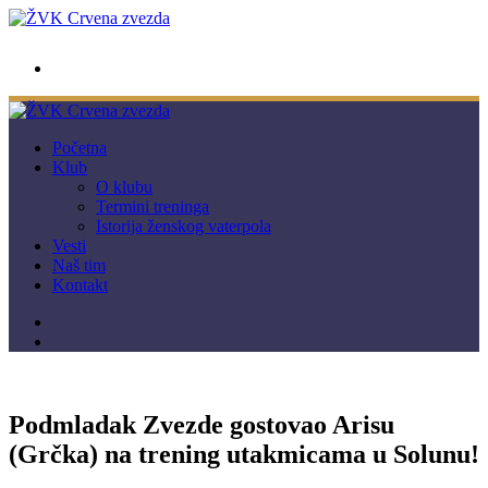
wwpc.redstar@gmail.com
Početna
Klub
O klubu
Termini treninga
Istorija ženskog vaterpola
Vesti
Naš tim
Kontakt
Podmladak Zvezde gostovao Arisu
(Grčka) na trening utakmicama u Solunu!