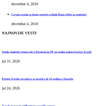
decembar 4, 2018
Crvena zvezda sa druge pozicije u finale Kupa Srbije za seniorke!
decembar 4, 2018
NAJNOVIJE VESTI
Srpske juniorke otputovale u Portugal na EP, na spisku sedam igračica Zvezde
jul 31, 2026
Počinje Svetsko prvenstvo za igračice do 16 godina u Zagrebu
jul 24, 2026
Zvezda porazom od Partizana završila sezonu