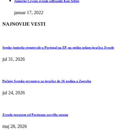
Juniorke Crvene zvezde odbranile Kup Srbije
januar 17, 2022
NAJNOVIJE VESTI
Srpske juniorke otputovale u Portugal na EP, na spisku sedam igračica Zvezde
jul 31, 2026
Počinje Svetsko prvenstvo za igračice do 16 godina u Zagrebu
jul 24, 2026
Zvezda porazom od Partizana završila sezonu
maj 28, 2026