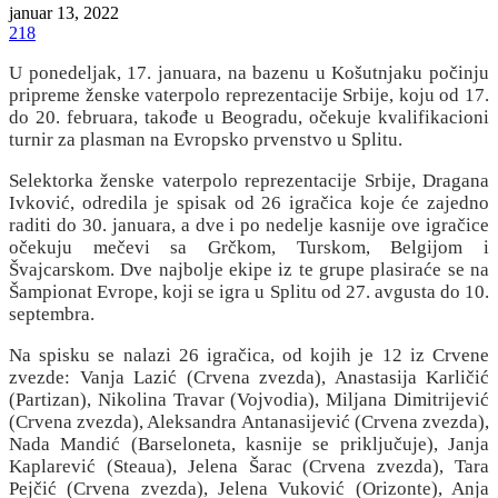
januar 13, 2022
218
U ponedeljak, 17. januara, na bazenu u Košutnjaku počinju
pripreme ženske vaterpolo reprezentacije Srbije, koju od 17.
do 20. februara, takođe u Beogradu, očekuje kvalifikacioni
turnir za plasman na Evropsko prvenstvo u Splitu.
Selektorka ženske vaterpolo reprezentacije Srbije, Dragana
Ivković, odredila je spisak od 26 igračica koje će zajedno
raditi do 30. januara, a dve i po nedelje kasnije ove igračice
očekuju mečevi sa Grčkom, Turskom, Belgijom i
Švajcarskom. Dve najbolje ekipe iz te grupe plasiraće se na
Šampionat Evrope, koji se igra u Splitu od 27. avgusta do 10.
septembra.
Na spisku se nalazi 26 igračica, od kojih je 12 iz Crvene
zvezde: Vanja Lazić (Crvena zvezda), Anastasija Karličić
(Partizan), Nikolina Travar (Vojvodia), Miljana Dimitrijević
(Crvena zvezda), Aleksandra Antanasijević (Crvena zvezda),
Nada Mandić (Barseloneta, kasnije se priključuje), Janja
Kaplarević (Steaua), Jelena Šarac (Crvena zvezda), Tara
Pejčić (Crvena zvezda), Jelena Vuković (Orizonte), Anja