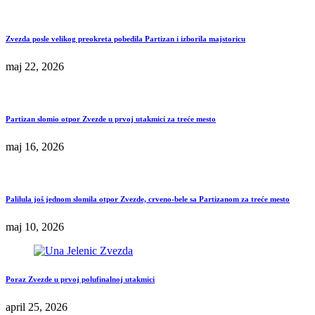
Zvezda posle velikog preokreta pobedila Partizan i izborila majstoricu
maj 22, 2026
Partizan slomio otpor Zvezde u prvoj utakmici za treće mesto
maj 16, 2026
Palilula još jednom slomila otpor Zvezde, crveno-bele sa Partizanom za treće mesto
maj 10, 2026
Poraz Zvezde u prvoj polufinalnoj utakmici
april 25, 2026