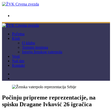
wwpc.redstar@gmail.com
Početna
Klub
O klubu
Termini treninga
Istorija ženskog vaterpola
Vesti
Naš tim
Kontakt
Počinju pripreme reprezentacije, na
spisku Dragane Ivković 26 igračica