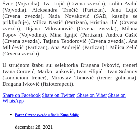
Švec (Vojvodia), Iva Lujić (Crvena zvezda), Lolita Avdić
(Vojvodia), Aleksandra Trmčić (Partizan), Jana Lujić
(Crvena zvezda), Nađa Novaković (SAD, kasnije se
priključuje), Milica Nastić (Partizan), Hristina Ilić (Crvena
zvezda), Dijana Milovanović (Crvena zvezda), Milana
Popov (Vojvodina), Mina Ignjić (Partizan), Andrea Gašić
(Crvena zvezda), Tatjana Teodorović (Crvena zvezda), Ana
Milićević (Partizan), Ana Andrejić (Partizan) i Milica Zelić
(Crvena zvezda).
U stručnom štabu su: selektorka Dragana Ivković, treneri
Ivana Ćorović, Marko Janković, Ivan Filipić i Ivan Srdanov
(kondicioni trener), Miroslav Tomović (trener golmana),
Dragana Ivković (fizioterapeut).
Share on Facebook
Share on Twitter
Share on Viber
Share on
WhatsApp
Poraz Crvene zvezde u finalu Kupa Srbije
decembar 28, 2021