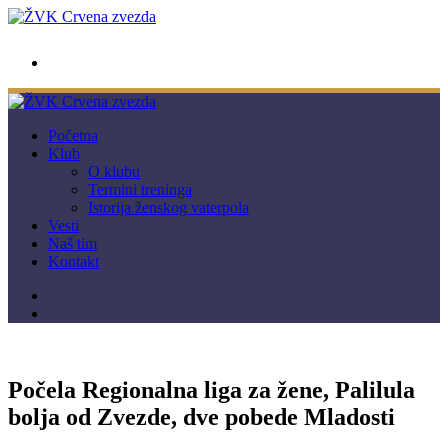
wwpc.redstar@gmail.com
Početna
Klub
O klubu
Termini treninga
Istorija ženskog vaterpola
Vesti
Naš tim
Kontakt
Počela Regionalna liga za žene, Palilula
bolja od Zvezde, dve pobede Mladosti