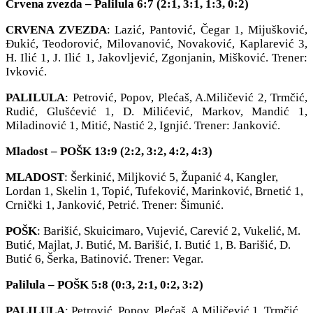
Crvena zvezda – Palilula 6:7 (2:1, 3:1, 1:3, 0:2)
CRVENA ZVEZDA
: Lazić, Pantović, Čegar 1, Mijušković,
Đukić, Teodorović, Milovanović, Novaković, Kaplarević 3,
H. Ilić 1, J. Ilić 1, Jakovljević, Zgonjanin, Mišković. Trener:
Ivković.
PALILULA
: Petrović, Popov, Plećaš, A.Miličević 2, Trmčić,
Rudić, Glušćević 1, D. Milićević, Markov, Mandić 1,
Miladinović 1, Mitić, Nastić 2, Ignjić. Trener: Janković.
Mladost – POŠK 13:9 (2:2, 3:2, 4:2, 4:3)
MLADOST
: Šerkinić, Miljković 5, Županić 4, Kangler,
Lordan 1, Skelin 1, Topić, Tufeković, Marinković, Brnetić 1,
Crnički 1, Janković, Petrić. Trener: Šimunić.
POŠK
: Barišić, Skuicimaro, Vujević, Carević 2, Vukelić, M.
Butić, Majlat, J. Butić, M. Barišić, I. Butić 1, B. Barišić, D.
Butić 6, Šerka, Batinović. Trener: Vegar.
Palilula – POŠK 5:8 (0:3, 2:1, 0:2, 3:2)
PALILULA
: Petrović, Popov, Plećaš, A.Miličević 1, Trmčić,