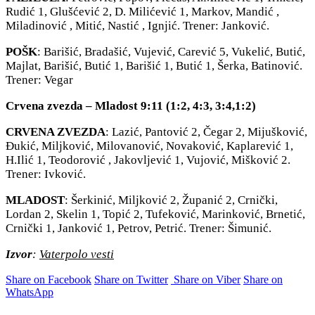
Rudić 1, Glušćević 2, D. Milićević 1, Markov, Mandić ,
Miladinović , Mitić, Nastić , Ignjić. Trener: Janković.
POŠK
: Barišić, Bradašić, Vujević, Carević 5, Vukelić, Butić,
Majlat, Barišić, Butić 1, Barišić 1, Butić 1, Šerka, Batinović.
Trener: Vegar
Crvena zvezda – Mladost 9:11 (1:2, 4:3, 3:4,1:2)
CRVENA ZVEZDA
: Lazić, Pantović 2, Čegar 2, Mijušković,
Đukić, Miljković, Milovanović, Novaković, Kaplarević 1,
H.Ilić 1, Teodorović , Jakovljević 1, Vujović, Mišković 2.
Trener: Ivković.
MLADOST
: Šerkinić, Miljković 2, Županić 2, Crnički,
Lordan 2, Skelin 1, Topić 2, Tufeković, Marinković, Brnetić,
Crnički 1, Janković 1, Petrov, Petrić. Trener: Šimunić.
Izvor
:
Vaterpolo vesti
Share on Facebook
Share on Twitter
Share on Viber
Share on
WhatsApp