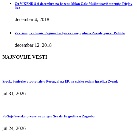
ZA VIKEND 8-9 decembra na bazenu Milan Gale Muškatirović startuje Triglav
liga
decembar 4, 2018
Završen prvi turnir Regionalne lige za žene, pobeda Zvezde, poraz Palilule
decembar 12, 2018
NAJNOVIJE VESTI
Srpske juniorke otputovale u Portugal na EP, na spisku sedam igračica Zvezde
jul 31, 2026
Počinje Svetsko prvenstvo za igračice do 16 godina u Zagrebu
jul 24, 2026