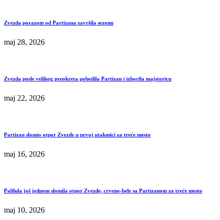
Zvezda porazom od Partizana završila sezonu
maj 28, 2026
Zvezda posle velikog preokreta pobedila Partizan i izborila majstoricu
maj 22, 2026
Partizan slomio otpor Zvezde u prvoj utakmici za treće mesto
maj 16, 2026
Palilula još jednom slomila otpor Zvezde, crveno-bele sa Partizanom za treće mesto
maj 10, 2026