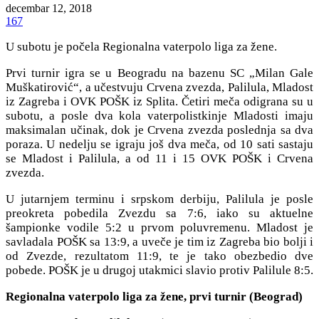
decembar 12, 2018
167
U subotu je počela Regionalna vaterpolo liga za žene.
Prvi turnir igra se u Beogradu na bazenu SC „Milan Gale
Muškatirović“, a učestvuju Crvena zvezda, Palilula, Mladost
iz Zagreba i OVK POŠK iz Splita. Četiri meča odigrana su u
subotu, a posle dva kola vaterpolistkinje Mladosti imaju
maksimalan učinak, dok je Crvena zvezda poslednja sa dva
poraza. U nedelju se igraju još dva meča, od 10 sati sastaju
se Mladost i Palilula, a od 11 i 15 OVK POŠK i Crvena
zvezda.
U jutarnjem terminu i srpskom derbiju, Palilula je posle
preokreta pobedila Zvezdu sa 7:6, iako su aktuelne
šampionke vodile 5:2 u prvom poluvremenu. Mladost je
savladala POŠK sa 13:9, a uveče je tim iz Zagreba bio bolji i
od Zvezde, rezultatom 11:9, te je tako obezbedio dve
pobede. POŠK je u drugoj utakmici slavio protiv Palilule 8:5.
Regionalna vaterpolo liga za žene, prvi turnir (Beograd)