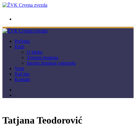
wwpc.redstar@gmail.com
Početna
Klub
O klubu
Termini treninga
Istorija ženskog vaterpola
Vesti
Naš tim
Kontakt
Tatjana Teodorović