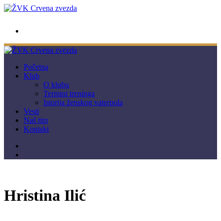
wwpc.redstar@gmail.com
Početna
Klub
O klubu
Termini treninga
Istorija ženskog vaterpola
Vesti
Naš tim
Kontakt
Hristina Ilić