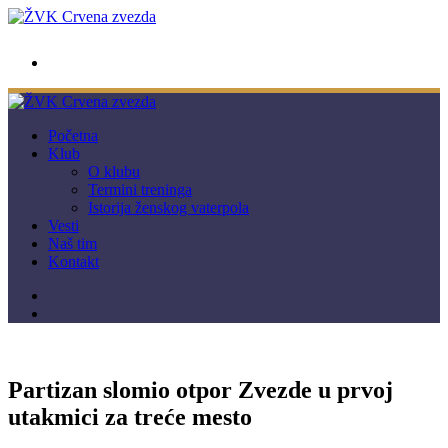
wwpc.redstar@gmail.com
Početna
Klub
O klubu
Termini treninga
Istorija ženskog vaterpola
Vesti
Naš tim
Kontakt
Partizan slomio otpor Zvezde u prvoj
utakmici za treće mesto