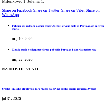
Milenković 1, Jelenić 1.
Share on Facebook
Share on Twitter
Share on Viber
Share on
WhatsApp
Palilula još jednom slomila otpor Zvezde, crveno-bele sa Partizanom za treće
mesto
maj 10, 2026
Zvezda posle velikog preokreta pobedila Partizan i izborila majstoricu
maj 22, 2026
NAJNOVIJE VESTI
Srpske juniorke otputovale u Portugal na EP, na spisku sedam igračica Zvezde
jul 31, 2026