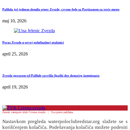
Palilula još jednom slomila otpor Zvezde, crveno-bele sa Partizanom za treće mesto
maj 10, 2026
Poraz Zvezde u prvoj polufinalnoj utakmici
april 25, 2026
Zvezda porazom od Palilule završila ligaški deo domaćeg šampionata
april 19, 2026
Ženski vaterpolo klub Crvena zvezda | Sva prava zadržana.
Nastavkom pregleda waterpoloclubredstar.org slažete se s
korišćenjem kolačića. Podešavanja kolačića možete podesiti