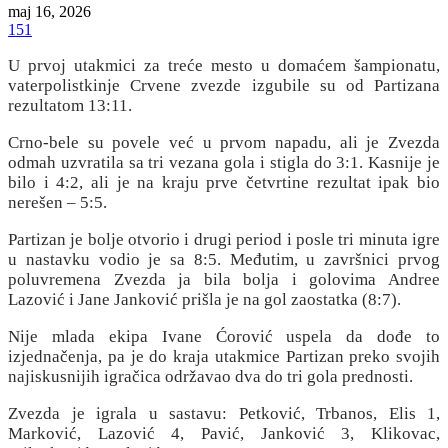
maj 16, 2026
151
U prvoj utakmici za treće mesto u domaćem šampionatu,
vaterpolistkinje Crvene zvezde izgubile su od Partizana
rezultatom 13:11.
Crno-bele su povele već u prvom napadu, ali je Zvezda
odmah uzvratila sa tri vezana gola i stigla do 3:1. Kasnije je
bilo i 4:2, ali je na kraju prve četvrtine rezultat ipak bio
nerešen – 5:5.
Partizan je bolje otvorio i drugi period i posle tri minuta igre
u nastavku vodio je sa 8:5. Međutim, u završnici prvog
poluvremena Zvezda ja bila bolja i golovima Andree
Lazović i Jane Janković prišla je na gol zaostatka (8:7).
Nije mlada ekipa Ivane Ćorović uspela da dođe to
izjednačenja, pa je do kraja utakmice Partizan preko svojih
najiskusnijih igračica održavao dva do tri gola prednosti.
Zvezda je igrala u sastavu: Petković, Trbanos, Elis 1,
Marković, Lazović 4, Pavić, Janković 3, Klikovac,