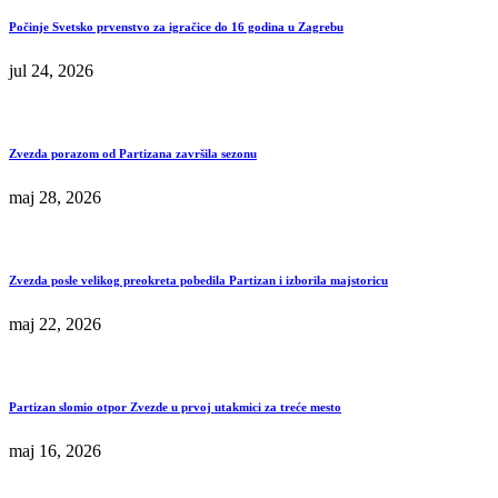
Počinje Svetsko prvenstvo za igračice do 16 godina u Zagrebu
jul 24, 2026
Zvezda porazom od Partizana završila sezonu
maj 28, 2026
Zvezda posle velikog preokreta pobedila Partizan i izborila majstoricu
maj 22, 2026
Partizan slomio otpor Zvezde u prvoj utakmici za treće mesto
maj 16, 2026