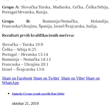
Grupa A:
Slovačka/Turska, Mađarska, Grčka, Češka/Srbija,
Portugal/Hrvatska, Rusija.
Grupa B:
Rumunija/Nemačka, Holandija,
Francuska/Ukrajina, Španija, Izrael/Švajcarska, Italija.
Rezultati prvih kvalifikacionih mečeva:
Slovačka – Turska 19:9
Češka – Srbija 6:25
Portugal – Hrvatska 13:14
Rumunija – Nemačka 14:13
Francuska – Ukrajina 20:1
Izrael – Švajcarska 13:6
Share on Facebook
Share on Twitter
Share on Viber
Share on
WhatsApp
Juniorke Crvene zvezde osvojile Kup Srbije
oktobar 21, 2019