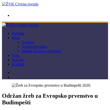
wwpc.redstar@gmail.com
Početna
Klub
O klubu
Termini treninga
Istorija ženskog vaterpola
Vesti
Naš tim
Kontakt
Održan žreb za Evropsko prvenstvo u
Budimpešti