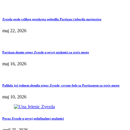
Zvezda posle velikog preokreta pobedila Partizan i izborila majstoricu
maj 22, 2026
Partizan slomio otpor Zvezde u prvoj utakmici za treće mesto
maj 16, 2026
Palilula još jednom slomila otpor Zvezde, crveno-bele sa Partizanom za treće mesto
maj 10, 2026
Poraz Zvezde u prvoj polufinalnoj utakmici
april 25, 2026