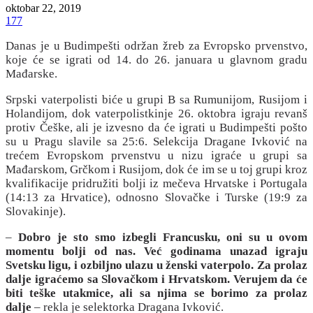
oktobar 22, 2019
177
Danas je u Budimpešti održan žreb za Evropsko prvenstvo,
koje će se igrati od 14. do 26. januara u glavnom gradu
Mađarske.
Srpski vaterpolisti biće u grupi B sa Rumunijom, Rusijom i
Holandijom, dok vaterpolistkinje 26. oktobra igraju revanš
protiv Češke, ali je izvesno da će igrati u Budimpešti pošto
su u Pragu slavile sa 25:6. Selekcija Dragane Ivković na
trećem Evropskom prvenstvu u nizu igraće u grupi sa
Mađarskom, Grčkom i Rusijom, dok će im se u toj grupi kroz
kvalifikacije pridružiti bolji iz mečeva Hrvatske i Portugala
(14:13 za Hrvatice), odnosno Slovačke i Turske (19:9 za
Slovakinje).
–
Dobro je sto smo izbegli Francusku, oni su u ovom
momentu bolji od nas. Već godinama unazad igraju
Svetsku ligu, i ozbiljno ulazu u ženski vaterpolo. Za prolaz
dalje igraćemo sa Slovačkom i Hrvatskom. Verujem da će
biti teške utakmice, ali sa njima se borimo za prolaz
dalje
– rekla je selektorka Dragana Ivković.