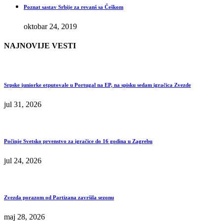
Poznat sastav Srbije za revanš sa Češkom
oktobar 24, 2019
NAJNOVIJE VESTI
Srpske juniorke otputovale u Portugal na EP, na spisku sedam igračica Zvezde
jul 31, 2026
Počinje Svetsko prvenstvo za igračice do 16 godina u Zagrebu
jul 24, 2026
Zvezda porazom od Partizana završila sezonu
maj 28, 2026