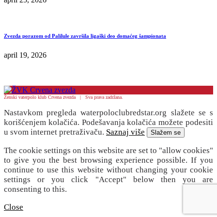
Zvezda porazom od Palilule završila ligaški deo domaćeg šampionata
april 19, 2026
Ženski vaterpolo klub Crvena zvezda | Sva prava zadržana.
Nastavkom pregleda waterpoloclubredstar.org slažete se s
korišćenjem kolačića. Podešavanja kolačića možete podesiti
u svom internet pretraživaču.
Saznaj više
Slažem se
The cookie settings on this website are set to "allow cookies"
to give you the best browsing experience possible. If you
continue to use this website without changing your cookie
settings or you click "Accept" below then you are
consenting to this.
Close