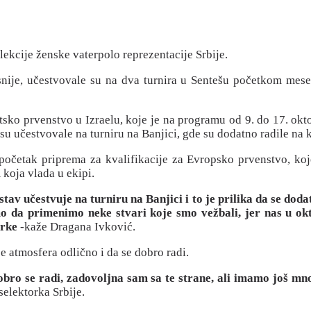
lekcije ženske vaterpolo reprezentacije Srbije.
snije, učestvovale su na dva turnira u Sentešu početkom mese
tsko prvenstvo u Izraelu, koje je na programu od 9. do 17. okt
su učestvovale na turniru na Banjici, gde su dodatno radile na k
početak priprema za kvalifikacije za Evropsko prvenstvo, koje
koja vlada u ekipi.
av učestvuje na turniru na Banjici i to je prilika da se doda
mo da primenimo neke stvari koje smo vežbali, jer nas u ok
orke
-kaže Dragana Ivković.
je atmosfera odlično i da se dobro radi.
Dobro se radi, zadovoljna sam sa te strane, ali imamo još mn
selektorka Srbije.