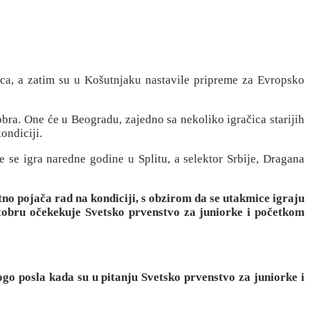
ca, a zatim su u Košutnjaku nastavile pripreme za Evropsko
obra. One će u Beogradu, zajedno sa nekoliko igračica starijih
ondiciji.
 se igra naredne godine u Splitu, a selektor Srbije, Dragana
tno pojača rad na kondiciji, s obzirom da se utakmice igraju
tobru očekekuje Svetsko prvenstvo za juniorke i početkom
ogo posla kada su u pitanju Svetsko prvenstvo za juniorke i