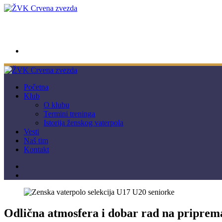
wwpc.redstar@gmail.com
Početna
Klub
O klubu
Termini treninga
Istorija ženskog vaterpola
Vesti
Naš tim
Kontakt
Odlična atmosfera i dobar rad na priprem