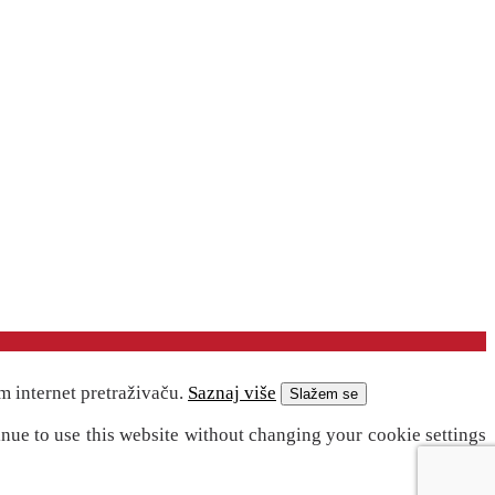
m internet pretraživaču.
Saznaj više
Slažem se
inue to use this website without changing your cookie settings