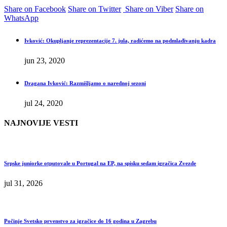
Share on Facebook
Share on Twitter
Share on Viber
Share on
WhatsApp
Ivković: Okupljanje reprezentacije 7. jula, radićemo na podmlađivanju kadra
jun 23, 2020
Dragana Ivković: Razmišljamo o narednoj sezoni
jul 24, 2020
NAJNOVIJE VESTI
Srpske juniorke otputovale u Portugal na EP, na spisku sedam igračica Zvezde
jul 31, 2026
Počinje Svetsko prvenstvo za igračice do 16 godina u Zagrebu