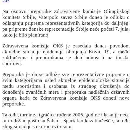
203
Na osnovu preporuke Zdravstvene komisije Olimpijskog
komiteta Srbije, Vaterpolo savez Srbije doneo je odluku o
odlaganju priprema reprezentativnih kategorija do daljnjeg,
pa pripreme ženske reprezentacije Srbije neće početi 7. jula,
kako je bilo planirano.
Zdravstvena komisija OKS je zasedala danas povodom
aktuelne situacije epidemije oboljenja Kovid 19, a među
zaključcima i preporukama se deo odnosi i na timske
sportove.
Preporuka je da se odlože sve reprezentativne pripreme u
svim kategorijama usled aktuelne epidemiološke situacije
među sportistima i osobama iz stručnog okruženja do
donošenja zvaničnih mera i preporuka nadležnih državnih
organa kada će Zdravstvena komisija OKS doneti nove
preporuke.
Takođe, turnir za igračice rođene 2005. godine i kasnije neće
biti održan, pošto su Šabac i Spartak otkazali učešće, takođe
zbog situacije sa korona virusom.