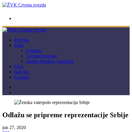
wwpc.redstar@gmail.com
Početna
Klub
O klubu
Termini treninga
Istorija ženskog vaterpola
Vesti
Naš tim
Kontakt
Odlažu se pripreme reprezentacije Srbije
jun 27, 2020