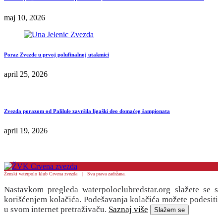
maj 10, 2026
Poraz Zvezde u prvoj polufinalnoj utakmici
april 25, 2026
Zvezda porazom od Palilule završila ligaški deo domaćeg šampionata
april 19, 2026
Ženski vaterpolo klub Crvena zvezda | Sva prava zadržana.
Nastavkom pregleda waterpoloclubredstar.org slažete se s
korišćenjem kolačića. Podešavanja kolačića možete podesiti
u svom internet pretraživaču.
Saznaj više
Slažem se