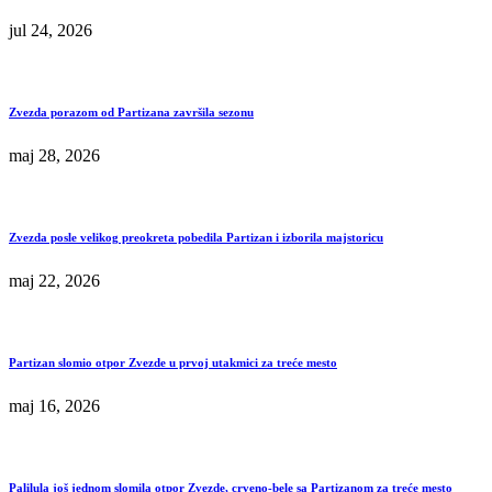
jul 24, 2026
Zvezda porazom od Partizana završila sezonu
maj 28, 2026
Zvezda posle velikog preokreta pobedila Partizan i izborila majstoricu
maj 22, 2026
Partizan slomio otpor Zvezde u prvoj utakmici za treće mesto
maj 16, 2026
Palilula još jednom slomila otpor Zvezde, crveno-bele sa Partizanom za treće mesto