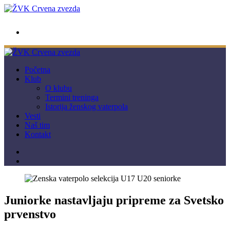
wwpc.redstar@gmail.com
Početna
Klub
O klubu
Termini treninga
Istorija ženskog vaterpola
Vesti
Naš tim
Kontakt
Juniorke nastavljaju pripreme za Svetsko
prvenstvo