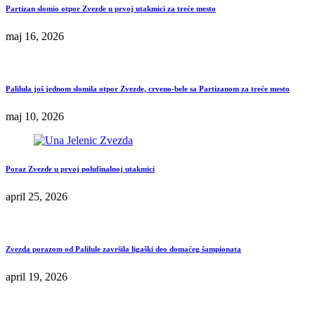
Partizan slomio otpor Zvezde u prvoj utakmici za treće mesto
maj 16, 2026
Palilula još jednom slomila otpor Zvezde, crveno-bele sa Partizanom za treće mesto
maj 10, 2026
Poraz Zvezde u prvoj polufinalnoj utakmici
april 25, 2026
Zvezda porazom od Palilule završila ligaški deo domaćeg šampionata
april 19, 2026