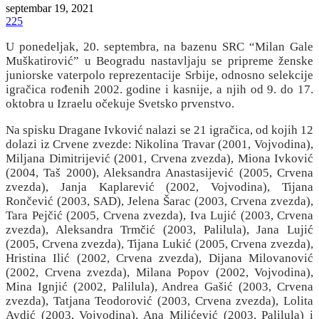
septembar 19, 2021
225
U ponedeljak, 20. septembra, na bazenu SRC “Milan Gale
Muškatirović” u Beogradu nastavljaju se pripreme ženske
juniorske vaterpolo reprezentacije Srbije, odnosno selekcije
igračica rođenih 2002. godine i kasnije, a njih od 9. do 17.
oktobra u Izraelu očekuje Svetsko prvenstvo.
Na spisku Dragane Ivković nalazi se 21 igračica, od kojih 12
dolazi iz Crvene zvezde: Nikolina Travar (2001, Vojvodina),
Miljana Dimitrijević (2001, Crvena zvezda), Miona Ivković
(2004, Taš 2000), Aleksandra Anastasijević (2005, Crvena
zvezda), Janja Kaplarević (2002, Vojvodina), Tijana
Rončević (2003, SAD), Jelena Šarac (2003, Crvena zvezda),
Tara Pejčić (2005, Crvena zvezda), Iva Lujić (2003, Crvena
zvezda), Aleksandra Trmčić (2003, Palilula), Jana Lujić
(2005, Crvena zvezda), Tijana Lukić (2005, Crvena zvezda),
Hristina Ilić (2002, Crvena zvezda), Dijana Milovanović
(2002, Crvena zvezda), Milana Popov (2002, Vojvodina),
Mina Ignjić (2002, Palilula), Andrea Gašić (2003, Crvena
zvezda), Tatjana Teodorović (2003, Crvena zvezda), Lolita
Avdić (2003, Vojvodina), Ana Milićević (2003, Palilula) i