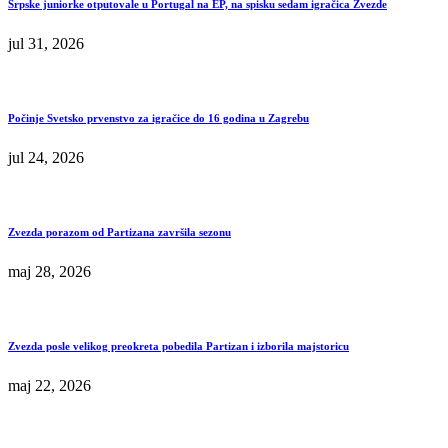
Srpske juniorke otputovale u Portugal na EP, na spisku sedam igračica Zvezde
jul 31, 2026
Počinje Svetsko prvenstvo za igračice do 16 godina u Zagrebu
jul 24, 2026
Zvezda porazom od Partizana završila sezonu
maj 28, 2026
Zvezda posle velikog preokreta pobedila Partizan i izborila majstoricu
maj 22, 2026