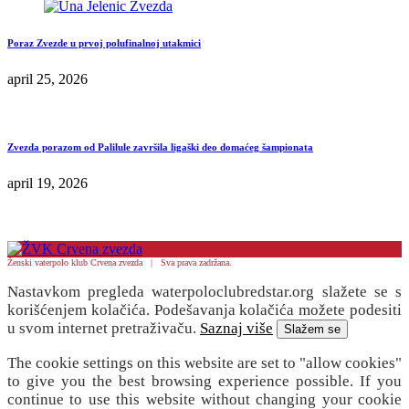
Poraz Zvezde u prvoj polufinalnoj utakmici
april 25, 2026
Zvezda porazom od Palilule završila ligaški deo domaćeg šampionata
april 19, 2026
Ženski vaterpolo klub Crvena zvezda | Sva prava zadržana.
Nastavkom pregleda waterpoloclubredstar.org slažete se s
korišćenjem kolačića. Podešavanja kolačića možete podesiti
u svom internet pretraživaču.
Saznaj više
Slažem se
The cookie settings on this website are set to "allow cookies"
to give you the best browsing experience possible. If you
continue to use this website without changing your cookie