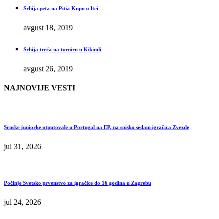
Srbija peta na Pitia Kupu u Itei
avgust 18, 2019
Srbija treća na turniru u Kikindi
avgust 26, 2019
NAJNOVIJE VESTI
Srpske juniorke otputovale u Portugal na EP, na spisku sedam igračica Zvezde
jul 31, 2026
Počinje Svetsko prvenstvo za igračice do 16 godina u Zagrebu
jul 24, 2026