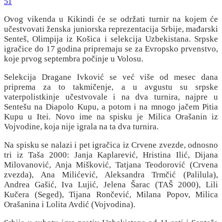
51
Ovog vikenda u Kikindi će se održati turnir na kojem će
učestvovati ženska juniorska reprezentacija Srbije, mađarski
Senteš, Olimpija iz Košica i selekcija Uzbekistana. Srpske
igračice do 17 godina pripremaju se za Evropsko prvenstvo,
koje prvog septembra počinje u Volosu.
Selekcija Dragane Ivković se već više od mesec dana
priprema za to takmičenje, a u avgustu su srpske
vaterpolistkinje učestvovale i na dva turnira, najpre u
Sentešu na Diapolo Kupu, a potom i na mnogo jačem Pitia
Kupu u Itei. Novo ime na spisku je Milica Orašanin iz
Vojvodine, koja nije igrala na ta dva turnira.
Na spisku se nalazi i pet igračica iz Crvene zvezde, odnosno
tri iz Taša 2000: Janja Kaplarević, Hristina Ilić, Dijana
Milovanović, Anja Mišković, Tatjana Teodorović (Crvena
zvezda), Ana Milićević, Aleksandra Trmčić (Palilula),
Andrea Gašić, Iva Lujić, Jelena Šarac (TAŠ 2000), Lili
Kučera (Seged), Tijana Rončević, Milana Popov, Milica
Orašanina i Lolita Avdić (Vojvodina).