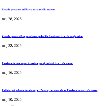
Zvezda porazom od Partizana završila sezonu
maj 28, 2026
Zvezda posle velikog preokreta pobedila Partizan i izborila majstoricu
maj 22, 2026
Partizan slomio otpor Zvezde u prvoj utakmici za treće mesto
maj 16, 2026
Palilula još jednom slomila otpor Zvezde, crveno-bele sa Partizanom za treće mesto
maj 10, 2026