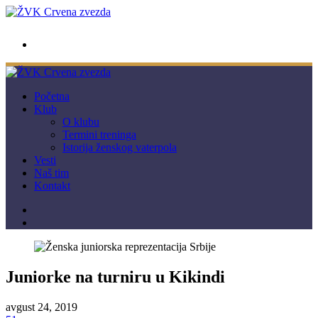
wwpc.redstar@gmail.com
Početna
Klub
O klubu
Termini treninga
Istorija ženskog vaterpola
Vesti
Naš tim
Kontakt
Juniorke na turniru u Kikindi
avgust 24, 2019