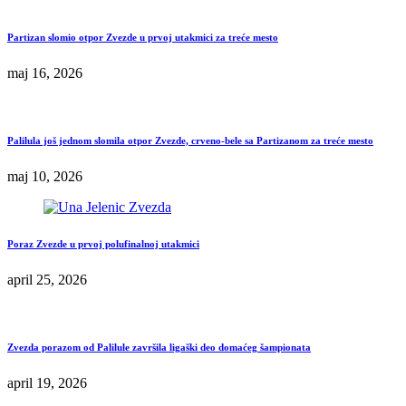
Partizan slomio otpor Zvezde u prvoj utakmici za treće mesto
maj 16, 2026
Palilula još jednom slomila otpor Zvezde, crveno-bele sa Partizanom za treće mesto
maj 10, 2026
Poraz Zvezde u prvoj polufinalnoj utakmici
april 25, 2026
Zvezda porazom od Palilule završila ligaški deo domaćeg šampionata
april 19, 2026