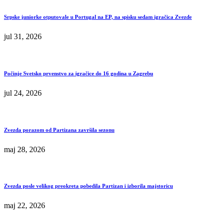
Srpske juniorke otputovale u Portugal na EP, na spisku sedam igračica Zvezde
jul 31, 2026
Počinje Svetsko prvenstvo za igračice do 16 godina u Zagrebu
jul 24, 2026
Zvezda porazom od Partizana završila sezonu
maj 28, 2026
Zvezda posle velikog preokreta pobedila Partizan i izborila majstoricu
maj 22, 2026