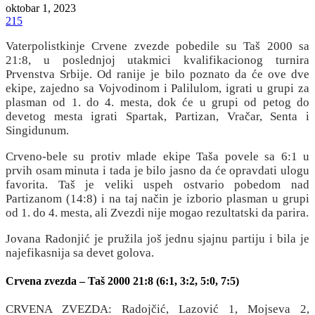
oktobar 1, 2023
215
Vaterpolistkinje Crvene zvezde pobedile su Taš 2000 sa
21:8, u poslednjoj utakmici kvalifikacionog turnira
Prvenstva Srbije. Od ranije je bilo poznato da će ove dve
ekipe, zajedno sa Vojvodinom i Palilulom, igrati u grupi za
plasman od 1. do 4. mesta, dok će u grupi od petog do
devetog mesta igrati Spartak, Partizan, Vračar, Senta i
Singidunum.
Crveno-bele su protiv mlade ekipe Taša povele sa 6:1 u
prvih osam minuta i tada je bilo jasno da će opravdati ulogu
favorita. Taš je veliki uspeh ostvario pobedom nad
Partizanom (14:8) i na taj način je izborio plasman u grupi
od 1. do 4. mesta, ali Zvezdi nije mogao rezultatski da parira.
Jovana Radonjić je pružila još jednu sjajnu partiju i bila je
najefikasnija sa devet golova.
Crvena zvezda – Taš 2000 21:8 (6:1, 3:2, 5:0, 7:5)
CRVENA ZVEZDA: Radojčić, Lazović 1, Mojseva 2,