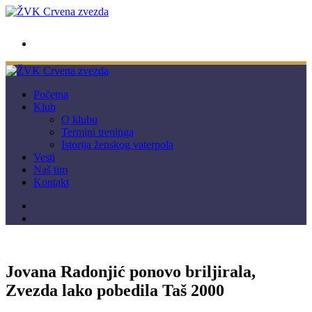
wwpc.redstar@gmail.com
Početna
Klub
O klubu
Termini treninga
Istorija ženskog vaterpola
Vesti
Naš tim
Kontakt
Jovana Radonjić ponovo briljirala,
Zvezda lako pobedila Taš 2000