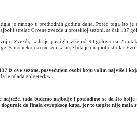
stigla je mnogo u prethodnih godinu dana. Pored toga što j
ajbolji strelac Crvene zvezde u protekloj sezoni, sa čak 137 g
rvoj u Zvezdi, kada je postigla više od 90 golova na 25 utak
ge. Samo nekoliko meseci kasnije bila je i najbolji strelac Evr
h 137 iz ove sezone, posvećujem osobi koju volim najviše i k
la je mlada golgeterka.
e najteže, tada budemo najbolje i potrudimo se da što bolje
o dogurale do finala evropksog kupa, jer to uopšte nije mala 