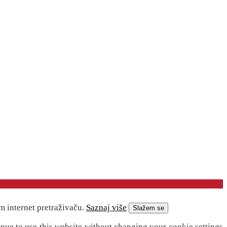
m internet pretraživaču.
Saznaj više
Slažem se
inue to use this website without changing your cookie settings