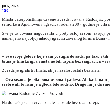
jul 6, 2024
163
Mlada vaterpolistkinja Crvene zvezde, Jovana Radonjić, po
seniorke u Ajndhovenu, igračica rođena 2007. godine je bila n
Sve je to Jovana nagovestila u pretprošloj sezoni, svojoj p
namenjeno najboljoj mladoj igračici završnog turnira Dunav li
–
Sve svoje golove koje sam postigla do sada, pa tako i ti
bitna je timska igra i ništa ne bih uspela bez saigračica
– rek
Zvezda je igrala tri finala, ali je nažalost ostala bez zlata.
–
Ova sezona je bila puna uspona i padova. Ali kada nam j
srebro ali to nam je izgleda bilo suđeno. Drago mi je da sm
Na domaćoj sceni crveno-bele su ostale bez oba trofeja: