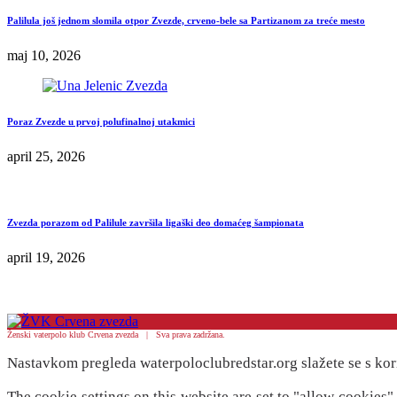
Palilula još jednom slomila otpor Zvezde, crveno-bele sa Partizanom za treće mesto
maj 10, 2026
Poraz Zvezde u prvoj polufinalnoj utakmici
april 25, 2026
Zvezda porazom od Palilule završila ligaški deo domaćeg šampionata
april 19, 2026
Ženski vaterpolo klub Crvena zvezda | Sva prava zadržana.
Nastavkom pregleda waterpoloclubredstar.org slažete se s kor
The cookie settings on this website are set to "allow cookies