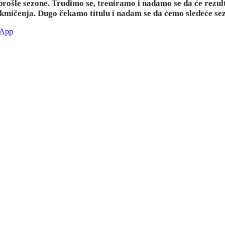
prošle sezone. Trudimo se, treniramo i nadamo se da će rezul
 takmičenja. Dugo čekamo titulu i nadam se da ćemo sledeće se
sApp