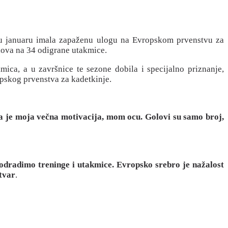
e u januaru imala zapaženu ulogu na Evropskom prvenstvu za
olova na 34 odigrane utakmice.
mica, a u završnice te sezone dobila i specijalno priznanje,
opskog prvenstva za kadetkinje.
oja je moja večna motivacija, mom ocu. Golovi su samo broj,
 odradimo treninge i utakmice. Evropsko srebro je nažalost
stvar
.