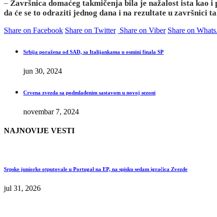
–
Završnica domaćeg takmičenja bila je nažalost ista kao i 
da će se to odraziti jednog dana i na rezultate u završnici
Share on Facebook
Share on Twitter
Share on Viber
Share on What
Srbija poražena od SAD, sa Italijankama u osmini finala SP
jun 30, 2024
Crvena zvezda sa podmlađenim sastavom u novoj sezoni
novembar 7, 2024
NAJNOVIJE VESTI
Srpske juniorke otputovale u Portugal na EP, na spisku sedam igračica Zvezde
jul 31, 2026