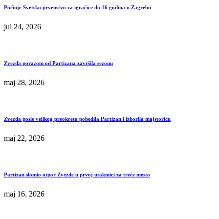
Počinje Svetsko prvenstvo za igračice do 16 godina u Zagrebu
jul 24, 2026
Zvezda porazom od Partizana završila sezonu
maj 28, 2026
Zvezda posle velikog preokreta pobedila Partizan i izborila majstoricu
maj 22, 2026
Partizan slomio otpor Zvezde u prvoj utakmici za treće mesto
maj 16, 2026