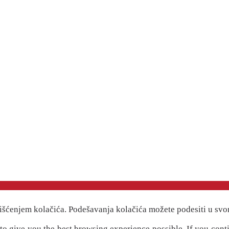
išćenjem kolačića. Podešavanja kolačića možete podesiti u svo
" to give you the best browsing experience possible. If you cont