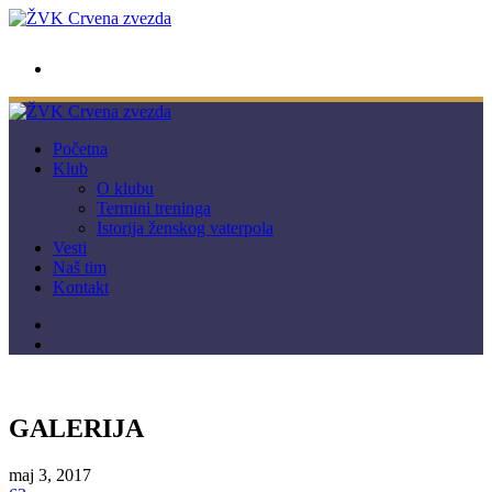
wwpc.redstar@gmail.com
Početna
Klub
O klubu
Termini treninga
Istorija ženskog vaterpola
Vesti
Naš tim
Kontakt
GALERIJA
maj 3, 2017