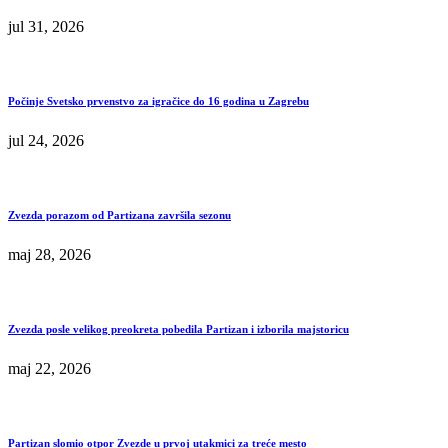
jul 31, 2026
Počinje Svetsko prvenstvo za igračice do 16 godina u Zagrebu
jul 24, 2026
Zvezda porazom od Partizana završila sezonu
maj 28, 2026
Zvezda posle velikog preokreta pobedila Partizan i izborila majstoricu
maj 22, 2026
Partizan slomio otpor Zvezde u prvoj utakmici za treće mesto