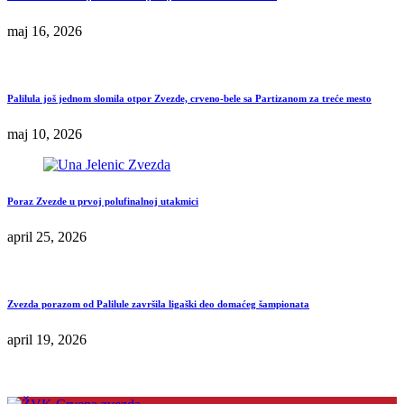
maj 16, 2026
Palilula još jednom slomila otpor Zvezde, crveno-bele sa Partizanom za treće mesto
maj 10, 2026
Poraz Zvezde u prvoj polufinalnoj utakmici
april 25, 2026
Zvezda porazom od Palilule završila ligaški deo domaćeg šampionata
april 19, 2026