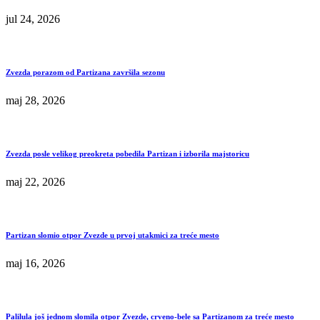
jul 24, 2026
Zvezda porazom od Partizana završila sezonu
maj 28, 2026
Zvezda posle velikog preokreta pobedila Partizan i izborila majstoricu
maj 22, 2026
Partizan slomio otpor Zvezde u prvoj utakmici za treće mesto
maj 16, 2026
Palilula još jednom slomila otpor Zvezde, crveno-bele sa Partizanom za treće mesto