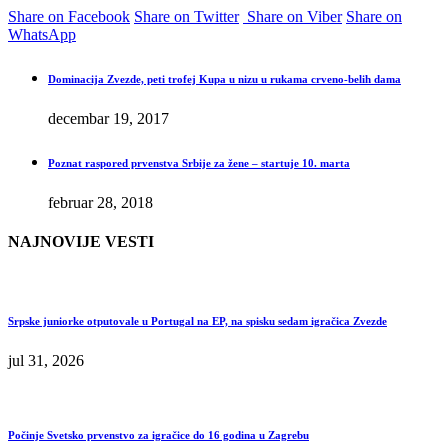
Share on Facebook
Share on Twitter
Share on Viber
Share on
WhatsApp
Dominacija Zvezde, peti trofej Kupa u nizu u rukama crveno-belih dama
decembar 19, 2017
Poznat raspored prvenstva Srbije za žene – startuje 10. marta
februar 28, 2018
NAJNOVIJE VESTI
Srpske juniorke otputovale u Portugal na EP, na spisku sedam igračica Zvezde
jul 31, 2026
Počinje Svetsko prvenstvo za igračice do 16 godina u Zagrebu