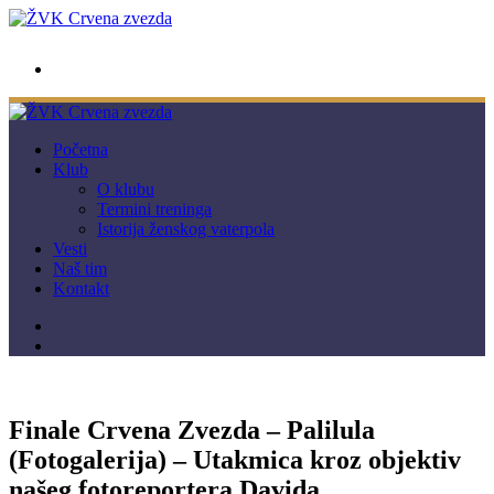
wwpc.redstar@gmail.com
Početna
Klub
O klubu
Termini treninga
Istorija ženskog vaterpola
Vesti
Naš tim
Kontakt
Finale Crvena Zvezda – Palilula
(Fotogalerija) – Utakmica kroz objektiv
našeg fotoreportera Davida