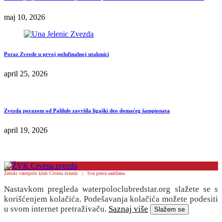
maj 10, 2026
Poraz Zvezde u prvoj polufinalnoj utakmici
april 25, 2026
Zvezda porazom od Palilule završila ligaški deo domaćeg šampionata
april 19, 2026
Ženski vaterpolo klub Crvena zvezda | Sva prava zadržana.
Nastavkom pregleda waterpoloclubredstar.org slažete se s
korišćenjem kolačića. Podešavanja kolačića možete podesiti
u svom internet pretraživaču.
Saznaj više
Slažem se