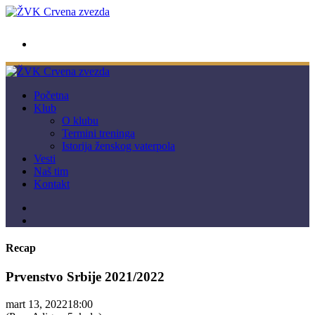
wwpc.redstar@gmail.com
Početna
Klub
O klubu
Termini treninga
Istorija ženskog vaterpola
Vesti
Naš tim
Kontakt
Recap
Prvenstvo Srbije 2021/2022
mart 13, 2022
18:00