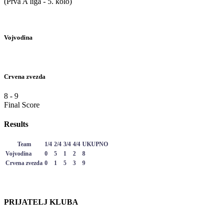
(Prva A liga - 5. kolo)
Vojvodina
Crvena zvezda
8
-
9
Final Score
Results
Team
1/4
2/4
3/4
4/4
UKUPNO
Vojvodina
0
5
1
2
8
Crvena zvezda
0
1
5
3
9
PRIJATELJ KLUBA