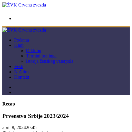
wwpc.redstar@gmail.com
Početna
Klub
O klubu
Termini treninga
Istorija ženskog vaterpola
Vesti
Naš tim
Kontakt
Recap
Prvenstvo Srbije 2023/2024
april 8, 2024
20:45