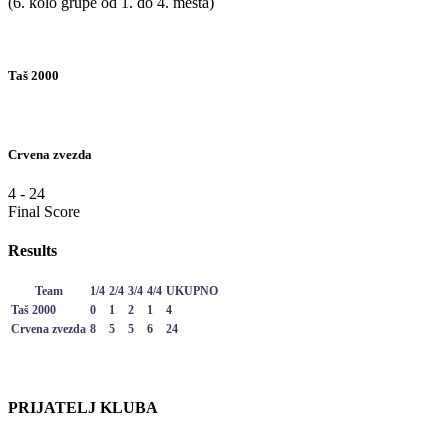
(6. kolo grupe od 1. do 4. mesta)
Taš 2000
Crvena zvezda
4
-
24
Final Score
Results
Team
1/4
2/4
3/4
4/4
UKUPNO
Taš 2000
0
1
2
1
4
Crvena zvezda
8
5
5
6
24
PRIJATELJ KLUBA