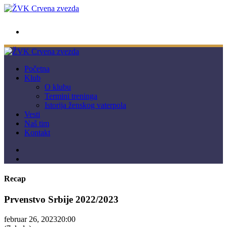
wwpc.redstar@gmail.com
Početna
Klub
O klubu
Termini treninga
Istorija ženskog vaterpola
Vesti
Naš tim
Kontakt
Recap
Prvenstvo Srbije 2022/2023
februar 26, 2023
20:00