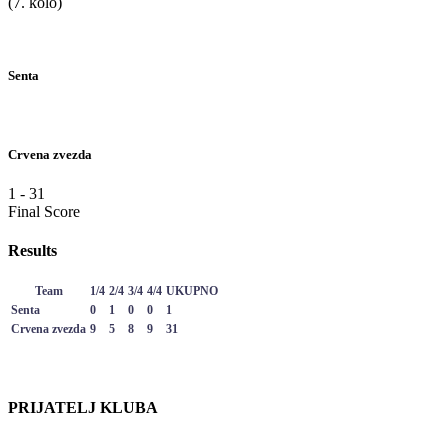
(7. kolo)
Senta
Crvena zvezda
1
-
31
Final Score
Results
Team
1/4
2/4
3/4
4/4
UKUPNO
Senta
0
1
0
0
1
Crvena zvezda
9
5
8
9
31
PRIJATELJ KLUBA