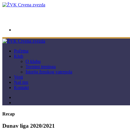
wwpc.redstar@gmail.com
Početna
Klub
O klubu
Termini treninga
Istorija ženskog vaterpola
Vesti
Naš tim
Kontakt
Recap
Dunav liga 2020/2021