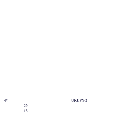
4/4
UKUPNO
20
15