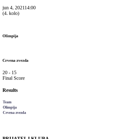
jun 4, 2021
14:00
(4. kolo)
Olimpija
Crvena zvezda
20
-
15
Final Score
Results
Team
Olimpija
Crvena zvezda
PRIJATELJ KLUBA