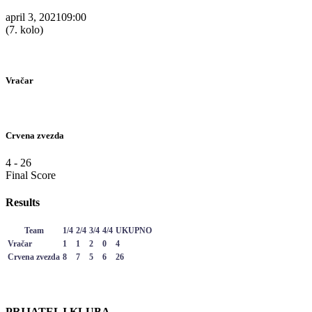
april 3, 2021
09:00
(7. kolo)
Vračar
Crvena zvezda
4
-
26
Final Score
Results
Team
1/4
2/4
3/4
4/4
UKUPNO
Vračar
1
1
2
0
4
Crvena zvezda
8
7
5
6
26
PRIJATELJ KLUBA