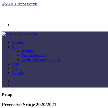
wwpc.redstar@gmail.com
Početna
Klub
O klubu
Termini treninga
Istorija ženskog vaterpola
Vesti
Naš tim
Kontakt
Recap
Prvenstvo Srbije 2020/2021