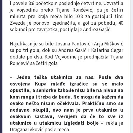
i povele 8:6 početkom poslednje četvrtine. Uzvratila
je Vojvodina preko Tijane Rončević, pa je četiri
minuta pre kraja meča bilo 10:8 za gostojući tim.
Zvezda je ponovo izjednačila, a gol za pobedu, 40
sekundi pre završetka, postigla je Andrea Gašić.
Najefikasnije su bile Jovana Pantović i Anja Mišković
sa po tri gola, dok su Andrea Gašić i Katarina Čegar
dodale po dva. Kod Vojvodine je prednjačila Tijana
Rončević sa četiri gola.
–
Jedna teška utakmica za nas. Posle dva
osvojena Kupa mlađe igračice su se malo
opustile, a seniorke takođe nisu bile na nivou na
kom mogu i treba da budu. Ne mogu da kažem da
ovako nešto nisam očekivala. Praktično smo se
nedavno okupili, ovo nam je prva utakmica u
ovakvom sastavu, verujem da će to sve iz
utakmice u utakmicu izgledati bolje
– rekla je
Dragana Ivković posle meča.