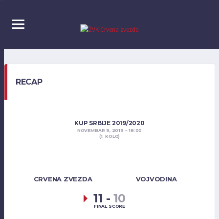
RECAP
KUP SRBIJE 2019/2020
NOVEMBAR 9, 2019
18:00
(1. KOLO)
CRVENA ZVEZDA
VOJVODINA
11
-
10
FINAL SCORE