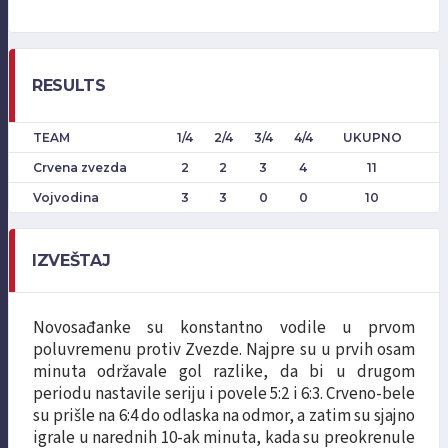
RESULTS
TEAM
1/4
2/4
3/4
4/4
UKUPNO
Crvena zvezda
2
2
3
4
11
Vojvodina
3
3
0
0
10
IZVEŠTAJ
Novosađanke su konstantno vodile u prvom
poluvremenu protiv Zvezde. Najpre su u prvih osam
minuta održavale gol razlike, da bi u drugom
periodu nastavile seriju i povele 5:2 i 6:3. Crveno-bele
su prišle na 6:4 do odlaska na odmor, a zatim su sjajno
igrale u narednih 10-ak minuta, kada su preokrenule