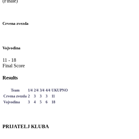
(Finale)
Crvena zvezda
Vojvodina
11
-
18
Final Score
Results
Team
1/4
2/4
3/4
4/4
UKUPNO
Crvena zvezda
2
3
3
3
11
Vojvodina
3
4
5
6
18
PRIJATELJ KLUBA