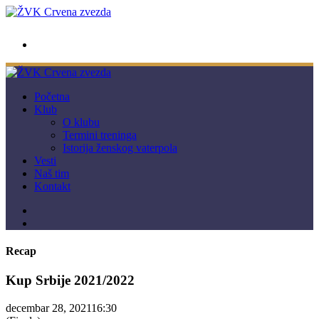
wwpc.redstar@gmail.com
Početna
Klub
O klubu
Termini treninga
Istorija ženskog vaterpola
Vesti
Naš tim
Kontakt
Recap
Kup Srbije 2021/2022
decembar 28, 2021
16:30