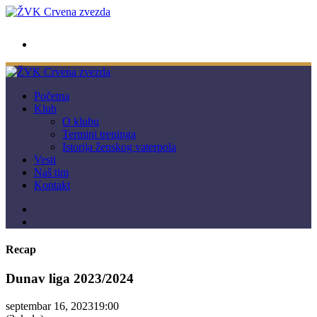
wwpc.redstar@gmail.com
Početna
Klub
O klubu
Termini treninga
Istorija ženskog vaterpola
Vesti
Naš tim
Kontakt
Recap
Dunav liga 2023/2024
septembar 16, 2023
19:00