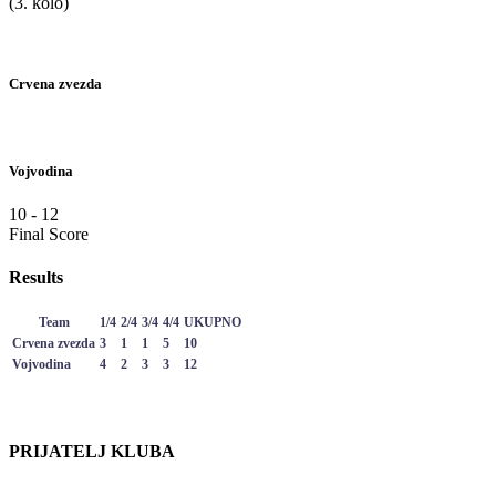
(3. kolo)
Crvena zvezda
Vojvodina
10
-
12
Final Score
Results
Team
1/4
2/4
3/4
4/4
UKUPNO
Crvena zvezda
3
1
1
5
10
Vojvodina
4
2
3
3
12
PRIJATELJ KLUBA