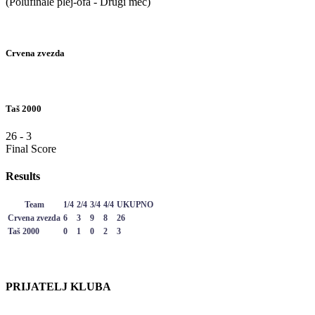
(Polufinale plej-ofa - Drugi meč)
Crvena zvezda
Taš 2000
26
-
3
Final Score
Results
Team
1/4
2/4
3/4
4/4
UKUPNO
Crvena zvezda
6
3
9
8
26
Taš 2000
0
1
0
2
3
PRIJATELJ KLUBA