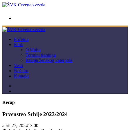
wwpc.redstar@gmail.com
Početna
Klub
O klubu
Termini treninga
Istorija ženskog vaterpola
Vesti
Naš tim
Kontakt
Recap
Prvenstvo Srbije 2023/2024
april 27, 2024
13:00