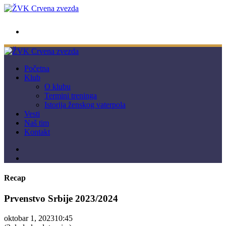
wwpc.redstar@gmail.com
Početna
Klub
O klubu
Termini treninga
Istorija ženskog vaterpola
Vesti
Naš tim
Kontakt
Recap
Prvenstvo Srbije 2023/2024
oktobar 1, 2023
10:45