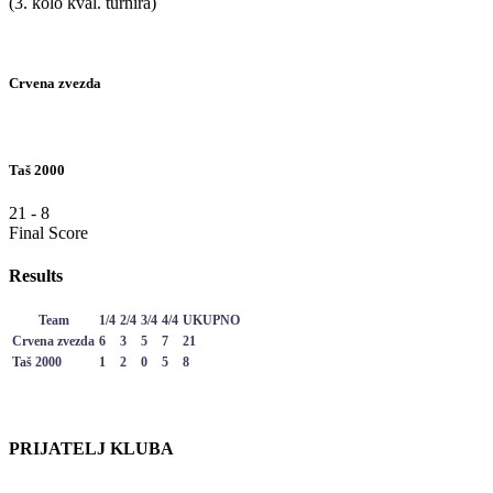
(3. kolo kval. turnira)
Crvena zvezda
Taš 2000
21
-
8
Final Score
Results
Team
1/4
2/4
3/4
4/4
UKUPNO
Crvena zvezda
6
3
5
7
21
Taš 2000
1
2
0
5
8
PRIJATELJ KLUBA