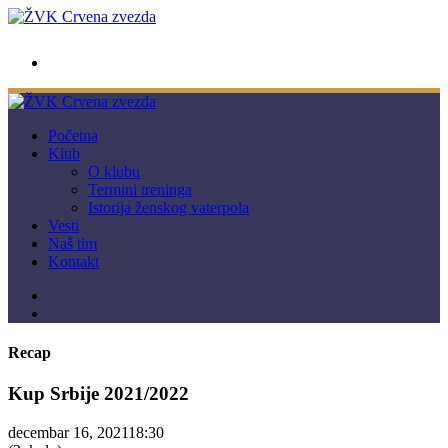
wwpc.redstar@gmail.com
Početna
Klub
O klubu
Termini treninga
Istorija ženskog vaterpola
Vesti
Naš tim
Kontakt
Recap
Kup Srbije 2021/2022
decembar 16, 2021
18:30