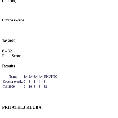
(2. kolo)
Crvena zvezda
Taš 2000
8
-
32
Final Score
Results
Team
1/4
2/4
3/4
4/4
UKUPNO
Crvena zvezda
0
3
1
4
8
Taš 2000
6
10
8
8
32
PRIJATELJ KLUBA