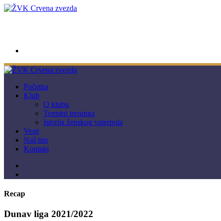
wwpc.redstar@gmail.com
Početna
Klub
O klubu
Termini treninga
Istorija ženskog vaterpola
Vesti
Naš tim
Kontakt
Recap
Dunav liga 2021/2022