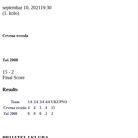
septembar 10, 2021
19:30
(1. kolo)
Crvena zvezda
Taš 2000
15
-
2
Final Score
Results
Team
1/4
2/4
3/4
4/4
UKUPNO
Crvena zvezda
4
4
3
4
15
Taš 2000
0
0
0
2
2
PRIJATELJ KLUBA