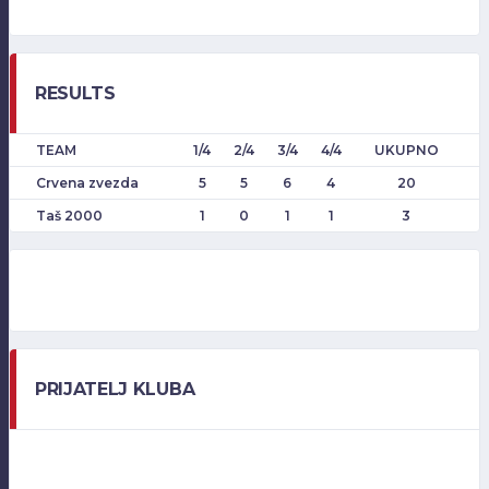
RESULTS
TEAM
1/4
2/4
3/4
4/4
UKUPNO
Crvena zvezda
5
5
6
4
20
Taš 2000
1
0
1
1
3
PRIJATELJ KLUBA