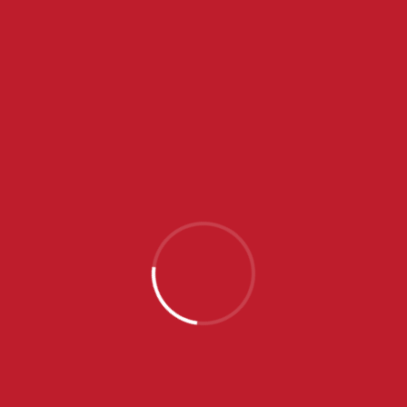
RESULTS
TEAM
1/4
2/4
3/4
4/4
UKUPNO
Crvena zvezda
5
1
2
8
16
Olimpija
4
2
2
3
11
PRIJATELJ KLUBA