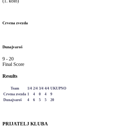
(1. kolo)
Crvena zvezda
Dunajvaroš
9
-
20
Final Score
Results
Team
1/4
2/4
3/4
4/4
UKUPNO
Crvena zvezda
1
4
0
4
9
Dunajvaroš
4
6
5
5
20
PRIJATELJ KLUBA