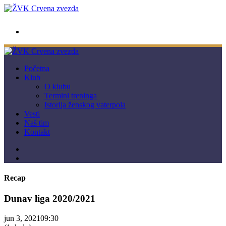
wwpc.redstar@gmail.com
Početna
Klub
O klubu
Termini treninga
Istorija ženskog vaterpola
Vesti
Naš tim
Kontakt
Recap
Dunav liga 2020/2021
jun 3, 2021
09:30