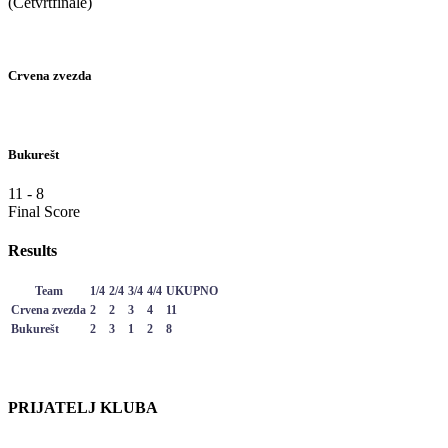
(Četvrtfinale)
Crvena zvezda
Bukurešt
11
-
8
Final Score
Results
Team
1/4
2/4
3/4
4/4
UKUPNO
Crvena zvezda
2
2
3
4
11
Bukurešt
2
3
1
2
8
PRIJATELJ KLUBA