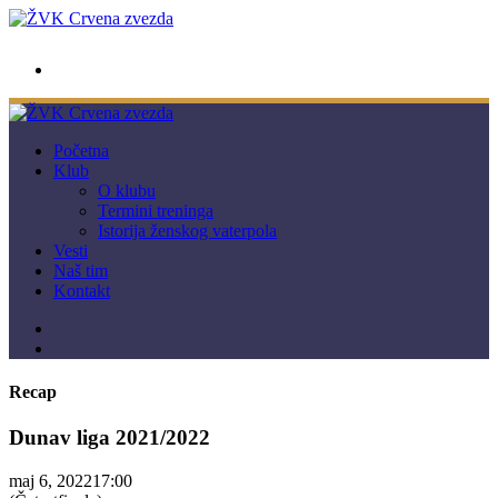
wwpc.redstar@gmail.com
Početna
Klub
O klubu
Termini treninga
Istorija ženskog vaterpola
Vesti
Naš tim
Kontakt
Recap
Dunav liga 2021/2022
maj 6, 2022
17:00