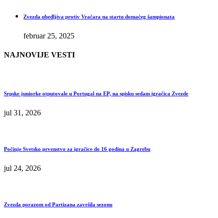
Zvezda ubedljiva protiv Vračara na startu domaćeg šampionata
februar 25, 2025
NAJNOVIJE VESTI
Srpske juniorke otputovale u Portugal na EP, na spisku sedam igračica Zvezde
jul 31, 2026
Počinje Svetsko prvenstvo za igračice do 16 godina u Zagrebu
jul 24, 2026
Zvezda porazom od Partizana završila sezonu