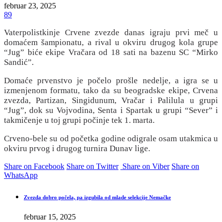
februar 23, 2025
89
Vaterpolistkinje Crvene zvezde danas igraju prvi meč u
domaćem šampionatu, a rival u okviru drugog kola grupe
“Jug” biće ekipe Vračara od 18 sati na bazenu SC “Mirko
Sandić”.
Domaće prvenstvo je počelo prošle nedelje, a igra se u
izmenjenom formatu, tako da su beogradske ekipe, Crvena
zvezda, Partizan, Singidunum, Vračar i Palilula u grupi
“Jug”, dok su Vojvodina, Senta i Spartak u grupi “Sever” i
takmičenje u toj grupi počinje tek 1. marta.
Crveno-bele su od početka godine odigrale osam utakmica u
okviru prvog i drugog turnira Dunav lige.
Share on Facebook
Share on Twitter
Share on Viber
Share on
WhatsApp
Zvezda dobro počela, pa izgubila od mlade selekcije Nemačke
februar 15, 2025