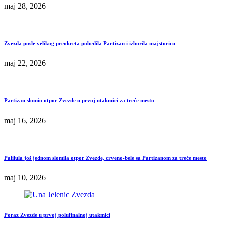
maj 28, 2026
Zvezda posle velikog preokreta pobedila Partizan i izborila majstoricu
maj 22, 2026
Partizan slomio otpor Zvezde u prvoj utakmici za treće mesto
maj 16, 2026
Palilula još jednom slomila otpor Zvezde, crveno-bele sa Partizanom za treće mesto
maj 10, 2026
Poraz Zvezde u prvoj polufinalnoj utakmici