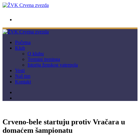
wwpc.redstar@gmail.com
Početna
Klub
O klubu
Termini treninga
Istorija ženskog vaterpola
Vesti
Naš tim
Kontakt
Crveno-bele startuju protiv Vračara u
domaćem šampionatu