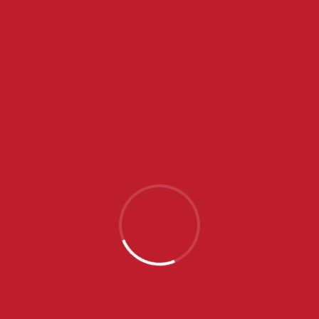
Crvena zvezda je igrala u sastavu: Dimitrijević, Pejčić
1, J. Lujić, Lukić 1, I. Lujić 2, Mamoglu 4, Milovanović,
Šarac 1, Diaz Mesa 3, Ilić 4, Gašić, Zelić, Todorovski.
NAJNOVIJE VESTI
SRPSKE JUNIORKE OTPUTOVALE U PORTUGAL NA