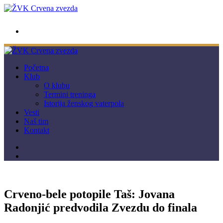
wwpc.redstar@gmail.com
Početna
Klub
O klubu
Termini treninga
Istorija ženskog vaterpola
Vesti
Naš tim
Kontakt
Crveno-bele potopile Taš: Jovana
Radonjić predvodila Zvezdu do finala