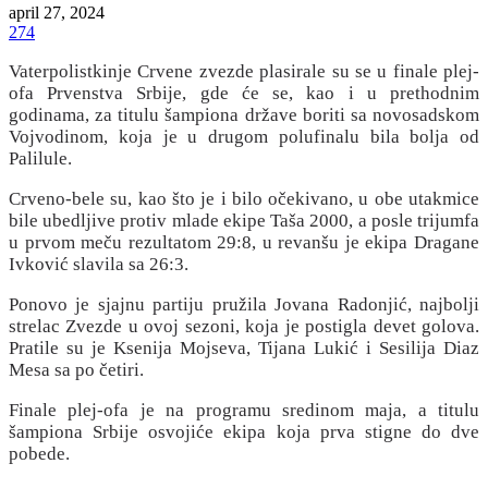
april 27, 2024
274
Vaterpolistkinje Crvene zvezde plasirale su se u finale plej-
ofa Prvenstva Srbije, gde će se, kao i u prethodnim
godinama, za titulu šampiona države boriti sa novosadskom
Vojvodinom, koja je u drugom polufinalu bila bolja od
Palilule.
Crveno-bele su, kao što je i bilo očekivano, u obe utakmice
bile ubedljive protiv mlade ekipe Taša 2000, a posle trijumfa
u prvom meču rezultatom 29:8, u revanšu je ekipa Dragane
Ivković slavila sa 26:3.
Ponovo je sjajnu partiju pružila Jovana Radonjić, najbolji
strelac Zvezde u ovoj sezoni, koja je postigla devet golova.
Pratile su je Ksenija Mojseva, Tijana Lukić i Sesilija Diaz
Mesa sa po četiri.
Finale plej-ofa je na programu sredinom maja, a titulu
šampiona Srbije osvojiće ekipa koja prva stigne do dve
pobede.