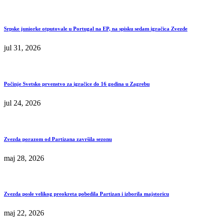
Srpske juniorke otputovale u Portugal na EP, na spisku sedam igračica Zvezde
jul 31, 2026
Počinje Svetsko prvenstvo za igračice do 16 godina u Zagrebu
jul 24, 2026
Zvezda porazom od Partizana završila sezonu
maj 28, 2026
Zvezda posle velikog preokreta pobedila Partizan i izborila majstoricu
maj 22, 2026