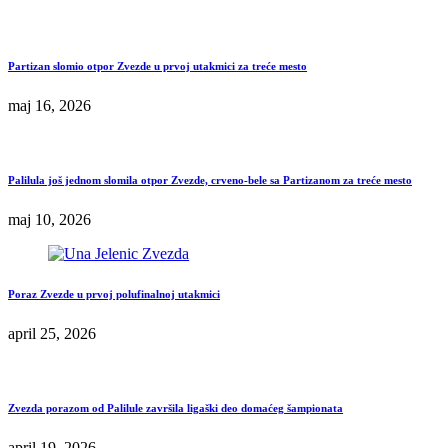
Partizan slomio otpor Zvezde u prvoj utakmici za treće mesto
maj 16, 2026
Palilula još jednom slomila otpor Zvezde, crveno-bele sa Partizanom za treće mesto
maj 10, 2026
Poraz Zvezde u prvoj polufinalnoj utakmici
april 25, 2026
Zvezda porazom od Palilule završila ligaški deo domaćeg šampionata
april 19, 2026