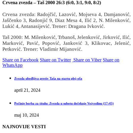
Crvena zvezda – Taš 2000 26:3 (6:0, 3:1, 9:0, 8:2)
Crvena zvezda: Radojčić, Lazović, Mojseva 4, Damjanović,
Jaščenko 3, Radonjić 9, Diaz Mesa 4, Ilić 2, N. Milenković,
Lukić 4, Antanasijević. Trener: Dragana Ivković.
Taš 2000: M. Milenković, Trbanoš, Jelenković, Jirković, Ilić,
Marković, Pavić, Popović, Janković 3, Klikovac, Jelenić,
Petković. Trener: Vladimir Mijanović.
Share on Facebook
Share on Twitter
Share on Viber
Share on
WhatsApp
Zvezda ubedljiva protiv Taša na startu plej-ofa
april 21, 2024
Počinje borba za titulu: Zvezda u subotu dočekuje Vojvodinu (17:45)
maj 10, 2024
NAJNOVIJE VESTI